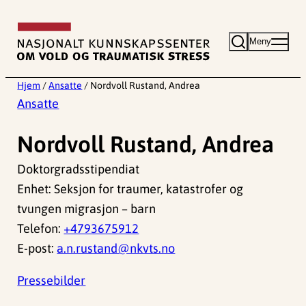
Hopp
til
Meny
innhold
Hjem
/
Ansatte
/
Nordvoll Rustand, Andrea
Ansatte
Nordvoll Rustand, Andrea
Doktorgradsstipendiat
Enhet: Seksjon for traumer, katastrofer og
tvungen migrasjon – barn
Telefon:
+4793675912
E-post:
a.n.rustand@nkvts.no
Pressebilder