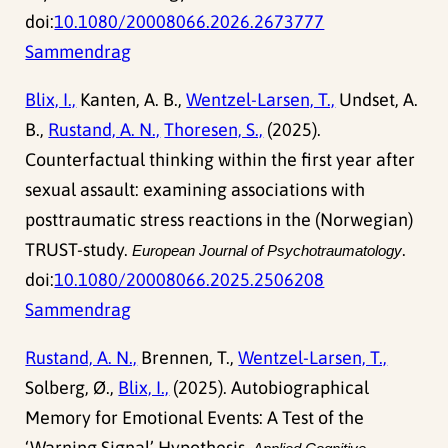
doi:
10.1080/20008066.2026.2673777
Sammendrag
Blix, I.,
Kanten, A. B.,
Wentzel-Larsen, T.,
Undset, A.
B.,
Rustand, A. N.,
Thoresen, S.,
(2025).
Counterfactual thinking within the first year after
sexual assault: examining associations with
posttraumatic stress reactions in the (Norwegian)
TRUST-study.
.
European Journal of Psychotraumatology
doi:
10.1080/20008066.2025.2506208
Sammendrag
Rustand, A. N.,
Brennen, T.,
Wentzel-Larsen, T.,
Solberg, Ø.,
Blix, I.,
(2025). Autobiographical
Memory for Emotional Events: A Test of the
‘Warning Signal’ Hypothesis.