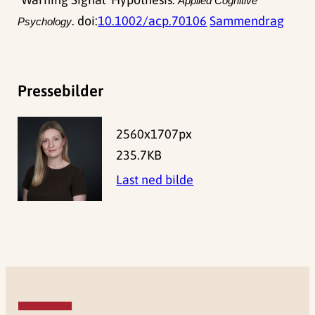
Applied Cognitive
. doi:
10.1002/acp.70106
Sammendrag
Psychology
Pressebilder
2560x1707px
235.7KB
Last ned bilde