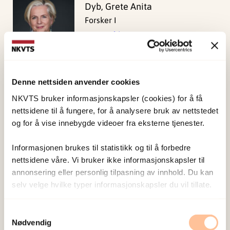
Dyb, Grete Anita
Forsker I
Vis profil
Denne nettsiden anvender cookies
Glad, Kristin Alve
Forsker II
NKVTS bruker informasjonskapsler (cookies) for å få
nettsidene til å fungere, for å analysere bruk av nettstedet
Vis profil
og for å vise innebygde videoer fra eksterne tjenester.
Informasjonen brukes til statistikk og til å forbedre
Hafstad, Gertrud Sofie
nettsidene våre. Vi bruker ikke informasjonskapsler til
annonsering eller personlig tilpasning av innhold. Du kan
Forskningsleder
selv velge hvilke typer informasjonskapsler du vil tillate.
Vis profil
Samtykkevalg
Nødvendig