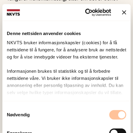
for mer informasjon, tilrettelegging eller
spesifikke tiltak for kvinner som har vært utsatt
for kjønnslemlestelse.
Denne nettsiden anvender cookies
Studien ønsker å besvare følgene:
NKVTS bruker informasjonskapsler (cookies) for å få
nettsidene til å fungere, for å analysere bruk av nettstedet
Hvilke typer helseplager henvender kvinner
og for å vise innebygde videoer fra eksterne tjenester.
utsatt for kjønnslemlestelse seg med til
Informasjonen brukes til statistikk og til å forbedre
helsetjenestene?
nettsidene våre. Vi bruker ikke informasjonskapsler til
I hvilken grad er helsetjenester for spesifikke
annonsering eller personlig tilpasning av innhold. Du kan
helseplager tilgjengelige i primær- og
selv velge hvilke typer informasjonskapsler du vil tillate.
spesialisthelsetjenestene?
I hvilken grad benyttes
Samtykkevalg
helsetjenestetilbudet?
Nødvendig
Undersøkelsen er web-basert og tar 5-10
Egenskaper