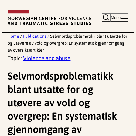
Skip
to
Menu
content
Home
/
Publications
/
Selvmordsproblematikk blant utsatte for
og utøvere av vold og overgrep: En systematisk gjennomgang
av oversiktsartikler
Topic:
Violence and abuse
Selvmordsproblematikk
blant utsatte for og
utøvere av vold og
overgrep: En systematisk
gjennomgang av