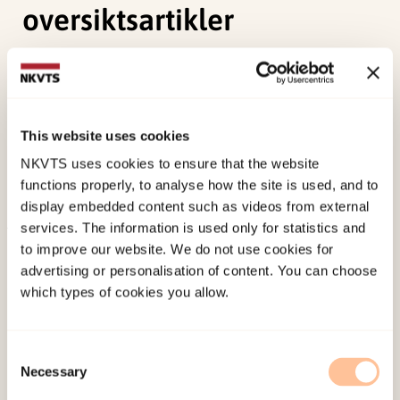
oversiktsartikler
Neupane, S. P., Fjelli, N., Bekkevold-Jernberg, I.,
Larsen, K. S.,
Kruse, A. E.
,
Bergman, S.
,
Thoresen, S.
,
& Mehlum, L. (2022).
Selvmordsproblematikk blant
This website uses cookies
utsatte for og utøvere av vold og overgrep: En
NKVTS uses cookies to ensure that the website
systematisk gjennomgang av oversiktsartikler
functions properly, to analyse how the site is used, and to
Norwegian only. Oslo: N/A.
display embedded content such as videos from external
services. The information is used only for statistics and
Published:
19. March 2026
to improve our website. We do not use cookies for
advertising or personalisation of content. You can choose
Last modified:
8. August 2026
which types of cookies you allow.
Consent
Necessary
Selection