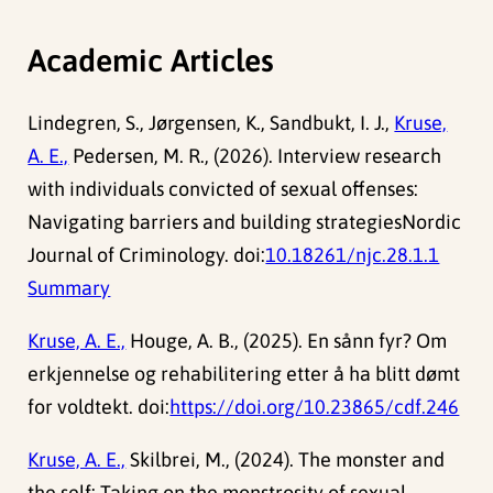
Academic Articles
Lindegren, S., Jørgensen, K., Sandbukt, I. J.,
Kruse,
A. E.,
Pedersen, M. R., (2026). Interview research
with individuals convicted of sexual offenses:
Navigating barriers and building strategiesNordic
Journal of Criminology. doi:
10.18261/njc.28.1.1
Summary
Kruse, A. E.,
Houge, A. B., (2025). En sånn fyr? Om
erkjennelse og rehabilitering etter å ha blitt dømt
for voldtekt. doi:
https://doi.org/10.23865/cdf.246
Kruse, A. E.,
Skilbrei, M., (2024). The monster and
the self: Taking on the monstrosity of sexual