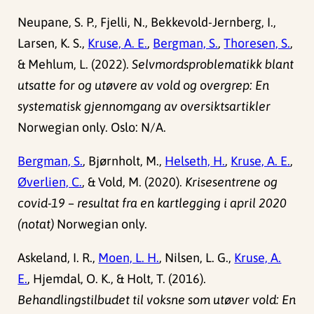
Neupane, S. P., Fjelli, N., Bekkevold-Jernberg, I.,
Larsen, K. S.,
Kruse, A. E.
,
Bergman, S.
,
Thoresen, S.
,
& Mehlum, L. (2022).
Selvmordsproblematikk blant
utsatte for og utøvere av vold og overgrep: En
systematisk gjennomgang av oversiktsartikler
Norwegian only. Oslo: N/A.
Bergman, S.
, Bjørnholt, M.,
Helseth, H.
,
Kruse, A. E.
,
Øverlien, C.
, & Vold, M. (2020).
Krisesentrene og
covid-19 – resultat fra en kartlegging i april 2020
(notat)
Norwegian only.
Askeland, I. R.,
Moen, L. H.
, Nilsen, L. G.,
Kruse, A.
E.
, Hjemdal, O. K., & Holt, T. (2016).
Behandlingstilbudet til voksne som utøver vold: En