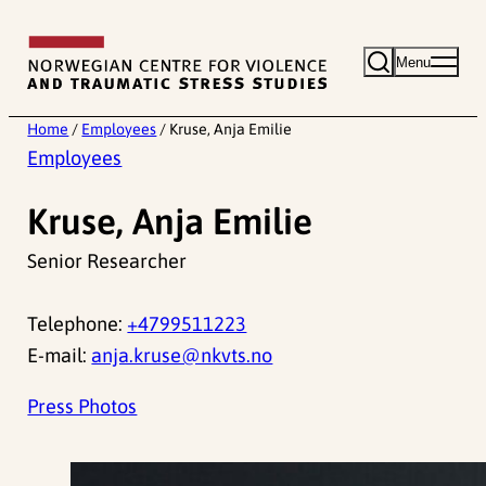
Skip
to
Menu
content
Home
/
Employees
/
Kruse, Anja Emilie
Employees
Kruse, Anja Emilie
Senior Researcher
Telephone:
+4799511223
E-mail:
anja.kruse@nkvts.no
Press Photos