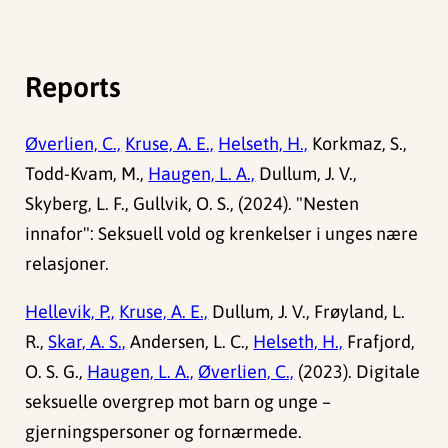
Reports
Øverlien, C.,
Kruse, A. E.,
Helseth, H.,
Korkmaz, S.,
Todd-Kvam, M.,
Haugen, L. A.,
Dullum, J. V.,
Skyberg, L. F., Gullvik, O. S., (2024). "Nesten
innafor": Seksuell vold og krenkelser i unges nære
relasjoner.
Hellevik, P.,
Kruse, A. E.,
Dullum, J. V., Frøyland, L.
R.,
Skar, A. S.,
Andersen, L. C.,
Helseth, H.,
Frafjord,
O. S. G.,
Haugen, L. A.,
Øverlien, C.,
(2023). Digitale
seksuelle overgrep mot barn og unge –
gjerningspersoner og fornærmede.