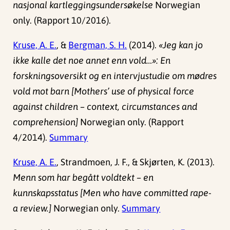
nasjonal kartleggingsundersøkelse
Norwegian
only. (Rapport 10/2016).
Kruse, A. E.
, &
Bergman, S. H.
(2014).
«Jeg kan jo
ikke kalle det noe annet enn vold…»: En
forskningsoversikt og en intervjustudie om mødres
vold mot barn [Mothers’ use of physical force
against children – context, circumstances and
comprehension]
Norwegian only. (Rapport
4/2014).
Summary
Kruse, A. E.
, Strandmoen, J. F., & Skjørten, K. (2013).
Menn som har begått voldtekt – en
kunnskapsstatus [Men who have committed rape-
a review.]
Norwegian only.
Summary