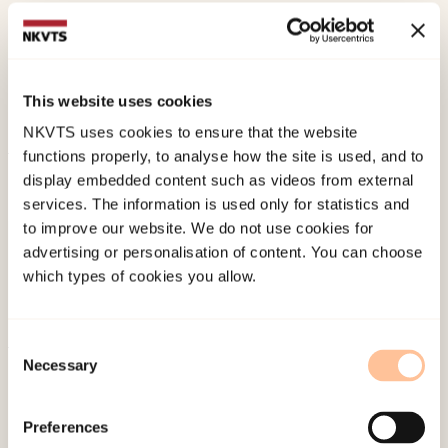
Helseth, H.,
Bergman, S.,
Anti, K. S., Dimpas, A. L. T.,
Utsi, M. B., Hansen, M.,
Haugen, L. A.,
(2026). «Det
som skjer med landskapet, skjer med en sjøl» –
This website uses cookies
om ytre og indre vold i reindriftssamiske samfunn.
NKVTS uses cookies to ensure that the website
functions properly, to analyse how the site is used, and to
Published:
19. May 2026
display embedded content such as videos from external
services. The information is used only for statistics and
Last modified:
10. August 2026
to improve our website. We do not use cookies for
advertising or personalisation of content. You can choose
which types of cookies you allow.
Consent
Necessary
Selection
About NKVTS
Employees
Preferences
Publications