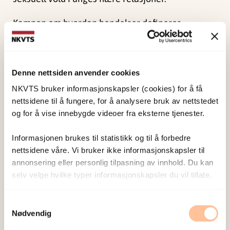
Kampen om hvordan hendelser defineres
utspilles i samspill med forestillinger om
maskulinitet og feminitet. Hvordan og hvorfor
noe føles som, og oppfattes av andre, som
Denne nettsiden anvender cookies
seksuell vold er avhengig av hvem som får
NKVTS bruker informasjonskapsler (cookies) for å få
definere situasjonen.
nettsidene til å fungere, for å analysere bruk av nettstedet
og for å vise innebygde videoer fra eksterne tjenester.
Håndtering i skole og
Informasjonen brukes til statistikk og til å forbedre
rettsvesen
nettsidene våre. Vi bruker ikke informasjonskapsler til
annonsering eller personlig tilpasning av innhold. Du kan
Det andre temaet har som overordnet mål å
selv velge hvilke typer informasjonskapsler du vil tillate.
utforske skoler og domstolers håndtering av
Samtykkevalg
seksuell vold i ungdommers nære relasjoner.
Nødvendig
I prosjektet inngår også relevante saks- og