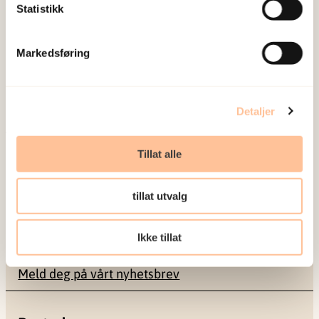
Statistikk
NKVTS utvikler og sprer kunnskap og kompetanse
om vold og traumatisk stress. Formålet er å bidra
Markedsføring
til å forebygge og redusere de helsemessige og
sosiale konsekvensene som vold og traumatisk
stress kan medføre.
Detaljer
Om oss
Tillat alle
Ansatte
Ledige stillinger
tillat utvalg
Publikasjoner
Prosjekter
Ikke tillat
Seminarer og arrangementer
Meld deg på vårt nyhetsbrev