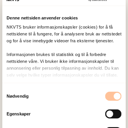
Denne nettsiden anvender cookies
Her er filmen sammenhengende:
NKVTS bruker informasjonskapsler (cookies) for å få
Her kan du se del 1 av 4:
nettsidene til å fungere, for å analysere bruk av nettstedet
og for å vise innebygde videoer fra eksterne tjenester.
Her kan du se del 2 av fire:
Informasjonen brukes til statistikk og til å forbedre
nettsidene våre. Vi bruker ikke informasjonskapsler til
Her kan du se del 3 av 4:
annonsering eller personlig tilpasning av innhold. Du kan
selv velge hvilke typer informasjonskapsler du vil tillate.
Her kan du se del 4 av 4:
Samtykkevalg
Nødvendig
Egenskaper