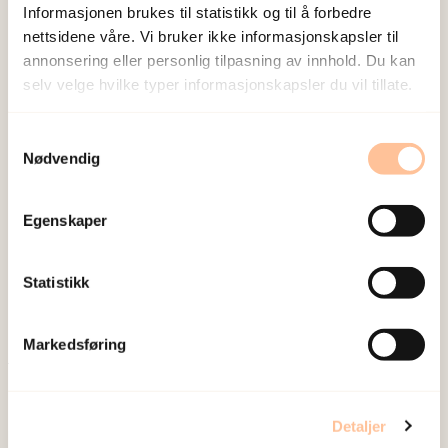
Informasjonen brukes til statistikk og til å forbedre
Vis profil
nettsidene våre. Vi bruker ikke informasjonskapsler til
annonsering eller personlig tilpasning av innhold. Du kan
selv velge hvilke typer informasjonskapsler du vil tillate.
Strøm, Ida Frugård
Forsker II
Samtykkevalg
Vis profil
Nødvendig
Wentzel-Larsen, Tore
Egenskaper
Forsker emeritus
Vis profil
Statistikk
Markedsføring
Publisert:
19. mai 2026
Sist redigert:
7. august 2026
Detaljer