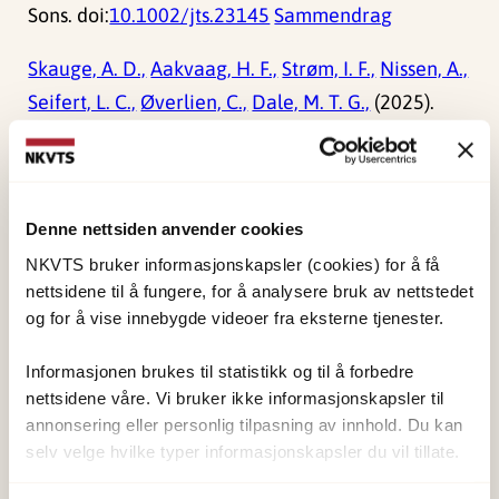
Sons. doi:
10.1002/jts.23145
Sammendrag
Skauge, A. D.,
Aakvaag, H. F.,
Strøm, I. F.,
Nissen, A.,
Seifert, L. C.,
Øverlien, C.,
Dale, M. T. G.,
(2025).
Healthcare utilisation and barriers to healthcare
after violence and rape in the Norwegian
population: a cross-sectional, multimethod study.
Denne nettsiden anvender cookies
BMJ Open. doi:
10.1136/bmjopen-2025-101434
NKVTS bruker informasjonskapsler (cookies) for å få
Sammendrag
nettsidene til å fungere, for å analysere bruk av nettstedet
og for å vise innebygde videoer fra eksterne tjenester.
Informasjonen brukes til statistikk og til å forbedre
Rapporter
nettsidene våre. Vi bruker ikke informasjonskapsler til
annonsering eller personlig tilpasning av innhold. Du kan
Kjeøy, I. J. W., Bråten, B., Friberg, J. H., Gjefsen, H.
selv velge hvilke typer informasjonskapsler du vil tillate.
M.,
Seifert, L. C.,
(2023). Informasjon til