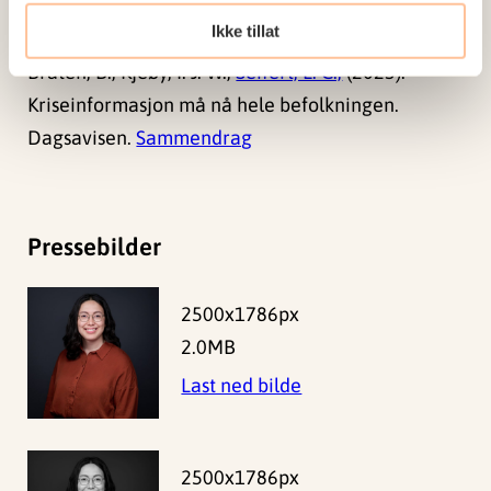
Andre publikasjoner
Ikke tillat
Bråten, B., Kjeøy, I. J. W.,
Seifert, L. C.,
(2023).
Kriseinformasjon må nå hele befolkningen.
Dagsavisen.
Sammendrag
Pressebilder
2500x1786px
2.0MB
Last ned bilde
2500x1786px