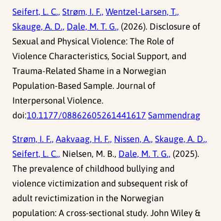
Seifert, L. C.,
Strøm, I. F.,
Wentzel-Larsen, T.,
Skauge, A. D.,
Dale, M. T. G.,
(2026). Disclosure of
Sexual and Physical Violence: The Role of
Violence Characteristics, Social Support, and
Trauma-Related Shame in a Norwegian
Population-Based Sample. Journal of
Interpersonal Violence.
doi:
10.1177/08862605261441617
Sammendrag
Strøm, I. F.,
Aakvaag, H. F.,
Nissen, A.,
Skauge, A. D.,
Seifert, L. C.,
Nielsen, M. B.,
Dale, M. T. G.,
(2025).
The prevalence of childhood bullying and
violence victimization and subsequent risk of
adult revictimization in the Norwegian
population: A cross-sectional study. John Wiley &