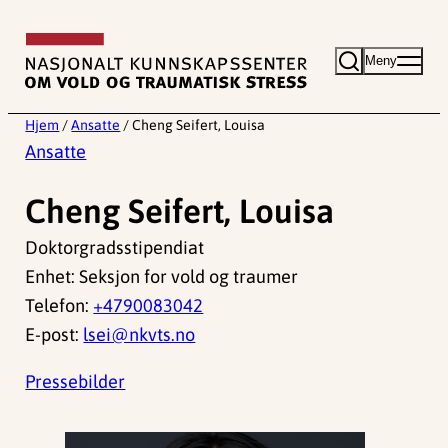
Hopp
til
Meny
innhold
Hjem
/
Ansatte
/
Cheng Seifert, Louisa
Ansatte
Cheng Seifert, Louisa
Doktorgradsstipendiat
Enhet: Seksjon for vold og traumer
Telefon:
+4790083042
E-post:
lsei@nkvts.no
Pressebilder