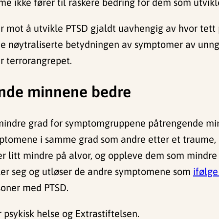
e ikke fører til raskere bedring for dem som utvikle
 mot å utvikle PTSD gjaldt uavhengig av hvor tett 
imisme nøytraliserte betydningen av symptomer av un
r terrorangrepet.
onde minnene bedre
i mindre grad for symptomgruppene påtrengende min
mptomene i samme grad som andre etter et traume
 litt mindre på alvor, og oppleve dem som mindre f
er seg og utløser de andre symptomene som
ifølg
soner med PTSD.
 psykisk helse og Extrastiftelsen.