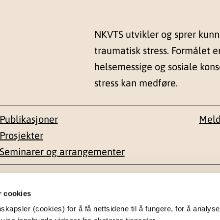
NKVTS utvikler og sprer kun
traumatisk stress. Formålet e
helsemessige og sosiale kon
stress kan medføre.
Publikasjoner
Meld
Prosjekter
Seminarer og arrangementer
esse
Kontakt
r cookies
apsler (cookies) for å få nettsidene til å fungere, for å analyse
en 1-3
22 59 55 00