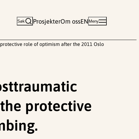
Prosjekter
Om oss
EN
Søk
Meny
 protective role of optimism after the 2011 Oslo
osttraumatic
 the protective
mbing.