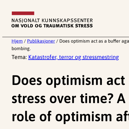
Hopp
til
innhold
Hjem
/
Publikasjoner
/
Does optimism act as a buffer agai
bombing.
Tema:
Katastrofer, terror og stressmestring
Does optimism act 
stress over time? A
role of optimism a