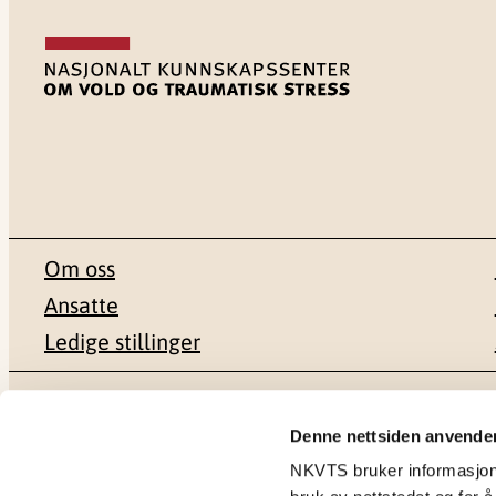
Om oss
Ansatte
Ledige stillinger
Postadresse
Besøksadr
Denne nettsiden anvende
NKVTS bruker informasjonsk
Pb. 181 Nydalen
Gullhaugvei