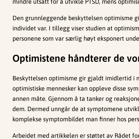
mindre utsatt for å utvikle PTSD, mens optimism
Den grunnleggende beskyttelsen optimisme gir
individet var. I tillegg viser studien at opt
personene som var særlig høyt eksponert unde
Optimistene håndterer de v
Beskyttelsen optimisme gir gjaldt imidlertid 
optimistiske mennesker kan oppleve disse sy
annen måte. Gjennom å ta tanker og reaksjoner
dem. Dermed unngår de at symptomene utvikl
komplekse symptombildet man finner hos per
Arbeidet med artikkelen er støttet av Rådet for