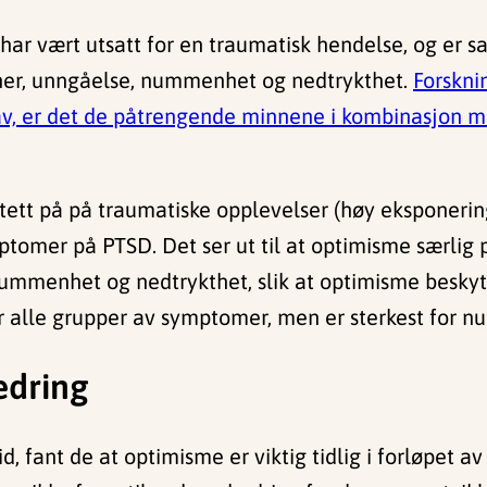
ar vært utsatt for en traumatisk hendelse, og er 
ner, unngåelse, nummenhet og nedtrykthet.
Forskni
 av, er det de påtrengende minnene i kombinasjon m
tett på på traumatiske opplevelser (høy eksponeri
omer på PTSD. Det ser ut til at optimisme særlig 
mmenhet og nedtrykthet, slik at optimisme beskytte
alle grupper av symptomer, men er sterkest for 
edring
, fant de at optimisme er viktig tidlig i forløpet av