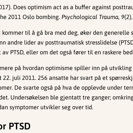
 (2017). Does optimism act as a buffer against posttr
r the 2011 Oslo bombing.
Psychological Trauma, 9
(2)
det kommer til å gå bra med deg, øker den generelle 
nn andre lider av posttraumatisk stresslidelse (PTSD
av PTSD, eller om det også fører til en raskere be
rmere på hvordan optimisme spiller inn på utvikli
t 22. juli 2011. 256 ansatte har svart på et spørre
tomer. De svarte også på hva de opplevde under ter
adet. Undersøkelsen ble gjentatt tre ganger; omkrin
an symptomer utvikler seg over tid.
for PTSD