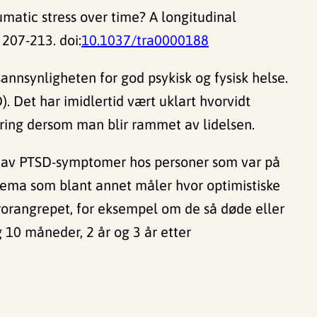
aumatic stress over time? A longitudinal
, 207-213. doi:
10.1037/tra0000188
sannsynligheten for god psykisk og fysisk helse.
). Det har imidlertid vært uklart hvorvidt
dring dersom man blir rammet av lidelsen.
ng av PTSD-symptomer hos personer som var på
skjema som blant annet måler hvor optimistiske
rorangrepet, for eksempel om de så døde eller
g 10 måneder, 2 år og 3 år etter