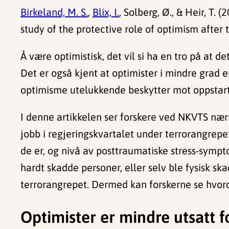
Birkeland, M. S.
,
Blix, I.
, Solberg, Ø., & Heir, T.
study of the protective role of optimism afte
Å være optimistisk, det vil si ha en tro på at 
Det er også kjent at optimister i mindre grad e
optimisme utelukkende beskytter mot oppstart 
I denne artikkelen ser forskere ved NKVTS næ
jobb i regjeringskvartalet under terrorangrepe
de er, og nivå av posttraumatiske stress-symp
hardt skadde personer, eller selv ble fysisk sk
terrorangrepet. Dermed kan forskerne se hvord
Optimister er mindre utsatt 