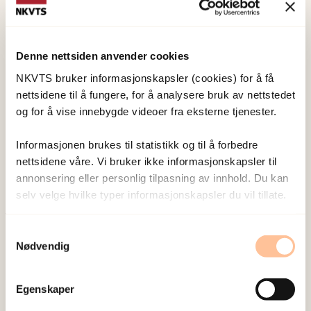
Johansen, Ragnhild Elise
B.
Forsker I
Vis profil
Denne nettsiden anvender cookies
NKVTS bruker informasjonskapsler (cookies) for å få
nettsidene til å fungere, for å analysere bruk av nettstedet
Ziyada, Mai Mahgoub
og for å vise innebygde videoer fra eksterne tjenester.
Forsker II
Vis profil
Informasjonen brukes til statistikk og til å forbedre
nettsidene våre. Vi bruker ikke informasjonskapsler til
annonsering eller personlig tilpasning av innhold. Du kan
selv velge hvilke typer informasjonskapsler du vil tillate.
Publisert:
19. mars 2026
Samtykkevalg
Nødvendig
Sist redigert:
8. august 2026
Egenskaper