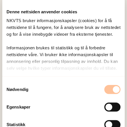
Denne nettsiden anvender cookies
Thoresen, Siri
NKVTS bruker informasjonskapsler (cookies) for å få
nettsidene til å fungere, for å analysere bruk av nettstedet
Forsker I
og for å vise innebygde videoer fra eksterne tjenester.
Vis profil
Informasjonen brukes til statistikk og til å forbedre
nettsidene våre. Vi bruker ikke informasjonskapsler til
annonsering eller personlig tilpasning av innhold. Du kan
selv velge hvilke typer informasjonskapsler du vil tillate.
Publisert:
19. mars 2026
Sist redigert:
7. august 2026
Samtykkevalg
Nødvendig
Egenskaper
NKVTS utvikler og sprer kunnskap og kompetanse
Statistikk