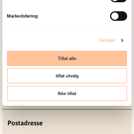
om vold og traumatisk stress. Formålet er å bidra
til å forebygge og redusere de helsemessige og
Markedsføring
sosiale konsekvensene som vold og traumatisk
stress kan medføre.
Detaljer
Om oss
Ansatte
Tillat alle
Ledige stillinger
Publikasjoner
tillat utvalg
Prosjekter
Seminarer og arrangementer
Ikke tillat
Meld deg på vårt nyhetsbrev
Postadresse