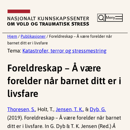
Hopp
til
Meny
innhold
Hjem
/
Publikasjoner
/
Foreldreskap – Å være forelder når
barnet ditt er i livsfare
Tema:
Katastrofer, terror og stressmestring
Foreldreskap – Å være
forelder når barnet ditt er i
livsfare
Thoresen, S.
, Holt, T.,
Jensen, T. K.
, &
Dyb, G.
(2019). Foreldreskap – Å være forelder når barnet
ditt er i livsfare. In G. Dyb & T. K. Jensen (Red.)
Å