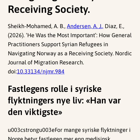
Receiving Society.
Sheikh-Mohamed, A. B.,
Andersen, A. J.,
Diaz, E.,
(2026). ‘He Was the Most Important’: How General
Practitioners Support Syrian Refugees in
Navigating Norway as a Receiving Society. Nordic
Journal of Migration Research.
doi:
10.33134/njmr.984
Fastlegens rolle i syriske
flyktningers nye liv: «Han var
den viktigste»
u003cstrongu003eFor mange syriske flyktninger i
Norge betyr fastlegen mer enn medisinsk