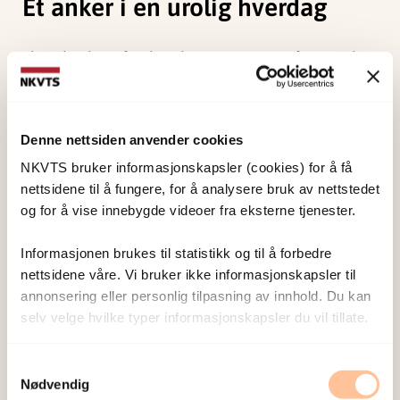
Et anker i en urolig hverdag
Flere beskrev fastlegekontoret som et fast punkt i
en urolig hverdag. De kom tilbake til samme rom,
samme stol og samme lege. Det skapte trygghet.
Denne nettsiden anvender cookies
Tilliten gjorde det lettere å snakke om vanskelige
NKVTS bruker informasjonskapsler (cookies) for å få
temaer. Noen fortalte om søvnproblemer,
nettsidene til å fungere, for å analysere bruk av nettstedet
traumer og depresjon. Andre brøt sammen i gråt
og for å vise innebygde videoer fra eksterne tjenester.
når legen spurte hvordan de egentlig hadde det.
Informasjonen brukes til statistikk og til å forbedre
Legen lyttet, stilte spørsmål og foreslo løsninger.
nettsidene våre. Vi bruker ikke informasjonskapsler til
annonsering eller personlig tilpasning av innhold. Du kan
For noen førte det til henvisning til psykolog eller
selv velge hvilke typer informasjonskapsler du vil tillate.
spesialist. For andre førte det til endringer i
arbeidssituasjon eller sykmelding.
Samtykkevalg
Nødvendig
Studien viser at denne typen støtte kan styrke det