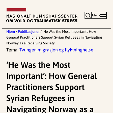
Hopp
til
Meny
innhold
Hjem
/
Publikasjoner
/
‘He Was the Most Important’: How
General Practitioners Support Syrian Refugees in Navigating
Norway as a Receiving Society.
Tema:
Tvungen migrasjon og flyktninghelse
‘He Was the Most
Important’: How General
Practitioners Support
Syrian Refugees in
Navigating Norway as a