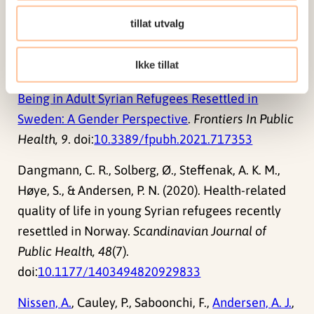
European Journal of Psychotraumatology
.
tillat utvalg
doi:
10.1080/20008198.2021.1994218
Nissen, A.
, Sengoelge, M., & Solberg, Ø. (2021).
Ikke tillat
Post-migration Stressors and Subjective Well-
Being in Adult Syrian Refugees Resettled in
Sweden: A Gender Perspective
.
Frontiers In Public
Health, 9
. doi:
10.3389/fpubh.2021.717353
Dangmann, C. R., Solberg, Ø., Steffenak, A. K. M.,
Høye, S., & Andersen, P. N. (2020). Health-related
quality of life in young Syrian refugees recently
resettled in Norway.
Scandinavian Journal of
Public Health, 48
(7).
doi:
10.1177/1403494820929833
Nissen, A.
, Cauley, P., Saboonchi, F.,
Andersen, A. J.
,