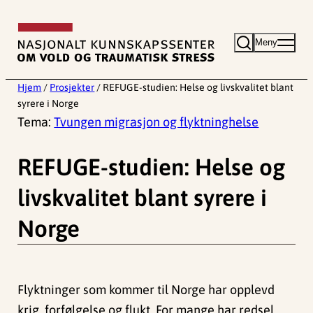
Hopp
til
Meny
innhold
Hjem
/
Prosjekter
/
REFUGE-studien: Helse og livskvalitet blant
syrere i Norge
Tema:
Tvungen migrasjon og flyktninghelse
REFUGE-studien: Helse og
livskvalitet blant syrere i
Norge
Flyktninger som kommer til Norge har opplevd
krig, forfølgelse og flukt. For mange har redsel,