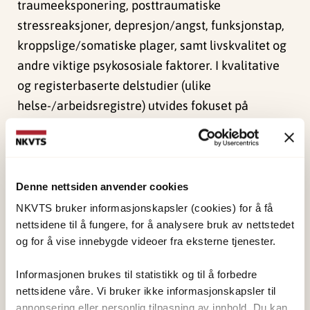
traumeeksponering, posttraumatiske
stressreaksjoner, depresjon/angst, funksjonstap,
kroppslige/somatiske plager, samt livskvalitet og
andre viktige psykososiale faktorer. I kvalitative
og registerbaserte delstudier (ulike
helse-/arbeidsregistre) utvides fokuset på
psykososiale forhold. Dette innebærer spørsmål
om opplevd støtte fra familie, venner og
lokalsamfunn, men også bruk av helsetjenester,
utdanning og arbeidsrelaterte tjenester og
Denne nettsiden anvender cookies
bosituasjon.
NKVTS bruker informasjonskapsler (cookies) for å få
nettsidene til å fungere, for å analysere bruk av nettstedet
og for å vise innebygde videoer fra eksterne tjenester.
Publikasjoner
Informasjonen brukes til statistikk og til å forbedre
Nissen, A.
, Hynek, K. A., Scales, D.,
Hilden, P. K.
, &
nettsidene våre. Vi bruker ikke informasjonskapsler til
Straiton, M. L. (2022). Chronic pain, mental health
annonsering eller personlig tilpasning av innhold. Du kan