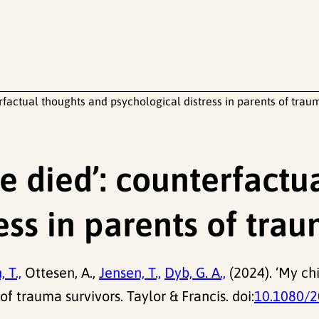
rfactual thoughts and psychological distress in parents of traum
e died’: counterfactu
ess in parents of trau
 T.,
Ottesen, A.,
Jensen, T.,
Dyb, G. A.,
(2024). ‘My ch
f trauma survivors. Taylor & Francis. doi:
10.1080/