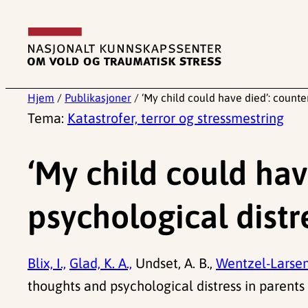
Hopp
til
innhold
Hjem
/
Publikasjoner
/
‘My child could have died’: counte
Tema:
Katastrofer, terror og stressmestring
‘My child could hav
psychological distr
Blix, I.,
Glad, K. A.,
Undset, A. B.,
Wentzel-Larsen,
thoughts and psychological distress in parents o