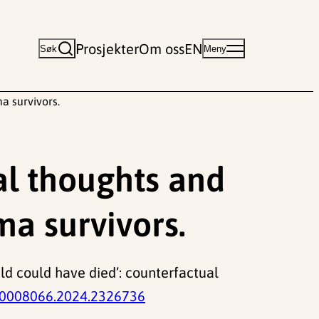
Prosjekter
Om oss
EN
Søk
Meny
a survivors.
al thoughts and
ma survivors.
ild could have died’: counterfactual
20008066.2024.2326736