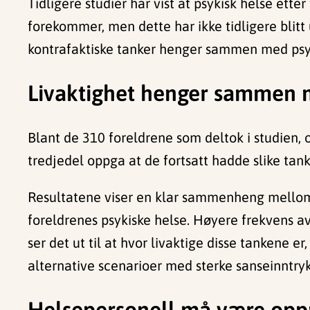
Tidligere studier har vist at psykisk helse et
forekommer, men dette har ikke tidligere blitt
kontrafaktiske tanker henger sammen med psy
Livaktighet henger sammen 
Blant de 310 foreldrene som deltok i studien, 
tredjedel oppga at de fortsatt hadde slike tank
Resultatene viser en klar sammenheng mellom h
foreldrenes psykiske helse. Høyere frekvens a
ser det ut til at hvor livaktige disse tankene er
alternative scenarioer med sterke sanseinntry
Helsepersonell må være o