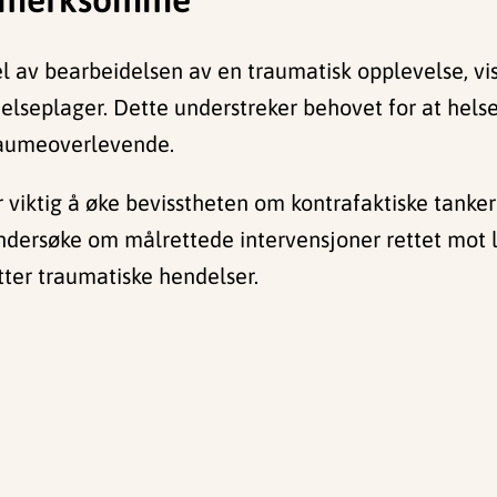
l av bearbeidelsen av en traumatisk opplevelse, vise
 helseplager. Dette understreker behovet for at hel
traumeoverlevende.
 viktig å øke bevisstheten om kontrafaktiske tanker 
dersøke om målrettede intervensjoner rettet mot l
tter traumatiske hendelser.