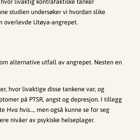
hvor livaktig kontrafaktiske tanker
nne studien undersøker vi hvordan slike
m overlevde Utøya-angrepet.
 om alternative utfall av angrepet. Nesten en
, hvor livaktige disse tankene var, og
tomer på PTSR, angst og depresjon. I tillegg
kte
Hva hvis…
, men også kunne se for seg
re nivåer av psykiske helseplager.