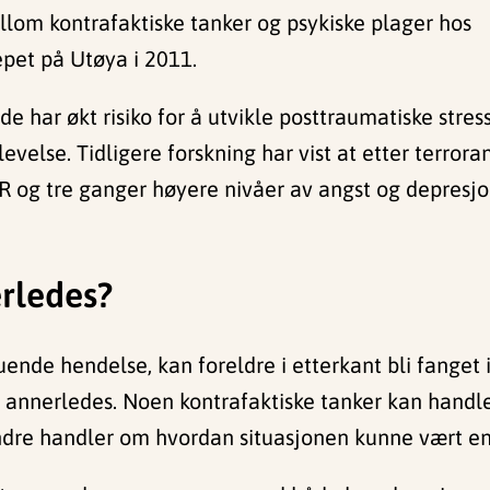
m kontrafaktiske tanker og psykiske plager hos
pet på Utøya i 2011.
de har økt risiko for å utvikle posttraumatiske str
levelse. Tidligere forskning har vist at etter terror
R og tre ganger høyere nivåer av angst og depre
erledes?
uende hendelse, kan foreldre i etterkant bli fanget 
t annerledes. Noen kontrafaktiske tanker kan hand
ndre handler om hvordan situasjonen kunne vært en