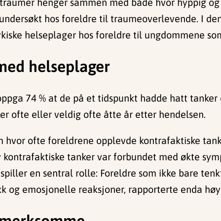
ter traumer henger sammen med både hvor hyppig og 
 undersøkt hos foreldre til traumeoverlevende. I de
kiske helseplager hos foreldre til ungdommene so
med helseplager
oppga 74 % at de på et tidspunkt hadde hatt tanker
er ofte eller veldig ofte åtte år etter hendelsen.
vor ofte foreldrene opplevde kontrafaktiske tanker
v kontrafaktiske tanker var forbundet med økte symp
, spiller en sentral rolle: Foreldre som ikke bare ten
kk og emosjonelle reaksjoner, rapporterte enda høye
ppmerksomme