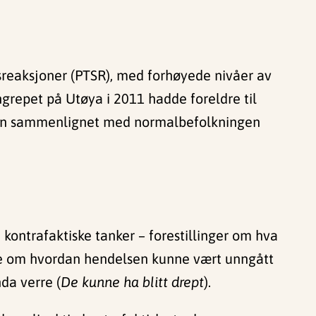
essreaksjoner (PTSR), med forhøyede nivåer av
angrepet på Utøya i 2011 hadde foreldre til
sjon sammenlignet med normalbefolkningen
i kontrafaktiske tanker – forestillinger om hva
le om hvordan hendelsen kunne vært unngått
da verre (
De kunne ha blitt drept
).