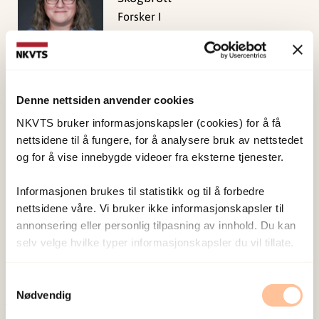
Forsker I
Vis profil
Blix, Ines
Denne nettsiden anvender cookies
Forsker I
NKVTS bruker informasjonskapsler (cookies) for å få
Vis profil
nettsidene til å fungere, for å analysere bruk av nettstedet
og for å vise innebygde videoer fra eksterne tjenester.
Informasjonen brukes til statistikk og til å forbedre
Thoresen, Siri
nettsidene våre. Vi bruker ikke informasjonskapsler til
Forsker I
annonsering eller personlig tilpasning av innhold. Du kan
Vis profil
selv velge hvilke typer informasjonskapsler du vil tillate.
Samtykkevalg
Nødvendig