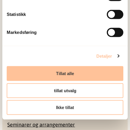
Statistikk
NKVTS utvikler og sprer kunnskap og kompetanse
Markedsføring
om vold og traumatisk stress. Formålet er å bidra
til å forebygge og redusere de helsemessige og
sosiale konsekvensene som vold og traumatisk
Detaljer
stress kan medføre.
Tillat alle
Om oss
Ansatte
tillat utvalg
Ledige stillinger
Publikasjoner
Ikke tillat
Prosjekter
Seminarer og arrangementer