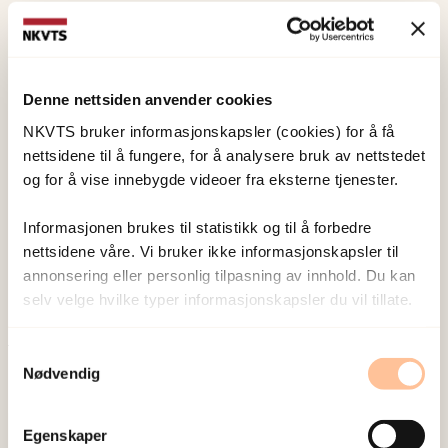
Jensen, Tine Kristin
Forsker I
Vis profil
Denne nettsiden anvender cookies
NKVTS bruker informasjonskapsler (cookies) for å få
nettsidene til å fungere, for å analysere bruk av nettstedet
og for å vise innebygde videoer fra eksterne tjenester.
Skar, Ane-Marthe
Solheim
Informasjonen brukes til statistikk og til å forbedre
Forsker I
nettsidene våre. Vi bruker ikke informasjonskapsler til
Vis profil
annonsering eller personlig tilpasning av innhold. Du kan
selv velge hvilke typer informasjonskapsler du vil tillate.
Samtykkevalg
Publisert:
19. mars 2026
Nødvendig
Sist redigert:
8. august 2026
Egenskaper