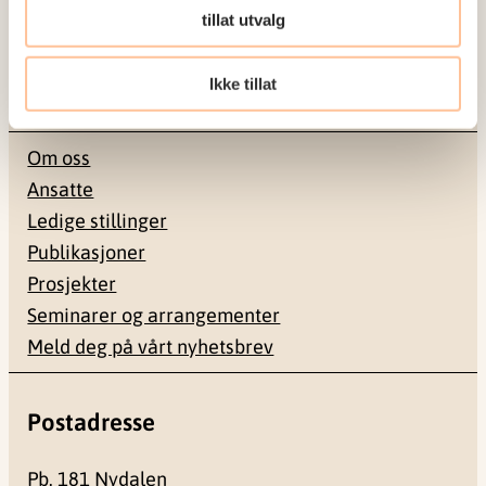
tillat utvalg
til å forebygge og redusere de helsemessige og
sosiale konsekvensene som vold og traumatisk
Ikke tillat
stress kan medføre.
Om oss
Ansatte
Ledige stillinger
Publikasjoner
Prosjekter
Seminarer og arrangementer
Meld deg på vårt nyhetsbrev
Postadresse
Pb. 181 Nydalen