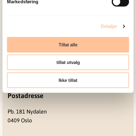
stress kan medføre.
Markedsføring
Om oss
Detaljer
Ansatte
Ledige stillinger
Tillat alle
Publikasjoner
Prosjekter
tillat utvalg
Seminarer og arrangementer
Meld deg på vårt nyhetsbrev
Ikke tillat
Postadresse
Pb. 181 Nydalen
0409 Oslo