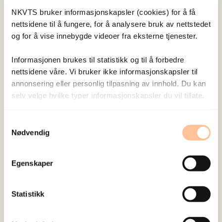
Forsker I
NKVTS bruker informasjonskapsler (cookies) for å få
Vis profil
nettsidene til å fungere, for å analysere bruk av nettstedet
og for å vise innebygde videoer fra eksterne tjenester.
Informasjonen brukes til statistikk og til å forbedre
nettsidene våre. Vi bruker ikke informasjonskapsler til
Publisert:
19. mars 2026
annonsering eller personlig tilpasning av innhold. Du kan
Sist redigert:
7. august 2026
selv velge hvilke typer informasjonskapsler du vil tillate.
Samtykkevalg
Nødvendig
Egenskaper
NKVTS utvikler og sprer kunnskap og kompetanse
om vold og traumatisk stress. Formålet er å bidra
Statistikk
til å forebygge og redusere de helsemessige og
sosiale konsekvensene som vold og traumatisk