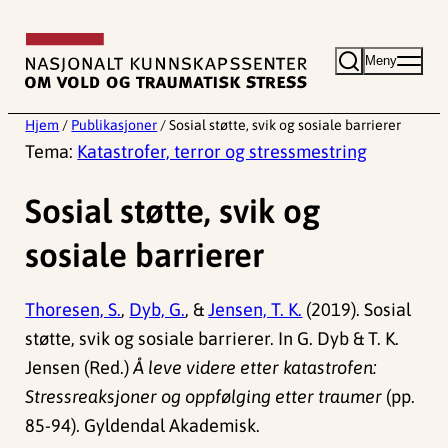
Hopp
til
Meny
innhold
Hjem
/
Publikasjoner
/
Sosial støtte, svik og sosiale barrierer
Tema:
Katastrofer, terror og stressmestring
Sosial støtte, svik og
sosiale barrierer
Thoresen, S.
,
Dyb, G.
, &
Jensen, T. K.
(2019). Sosial
støtte, svik og sosiale barrierer. In G. Dyb & T. K.
Jensen (Red.)
Å leve videre etter katastrofen:
Stressreaksjoner og oppfølging etter traumer
(pp.
85-94). Gyldendal Akademisk.