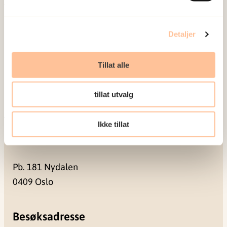
Om oss
Ansatte
Detaljer
Ledige stillinger
Publikasjoner
Tillat alle
Prosjekter
Seminarer og arrangementer
tillat utvalg
Meld deg på vårt nyhetsbrev
Ikke tillat
Postadresse
Pb. 181 Nydalen
0409 Oslo
Besøksadresse