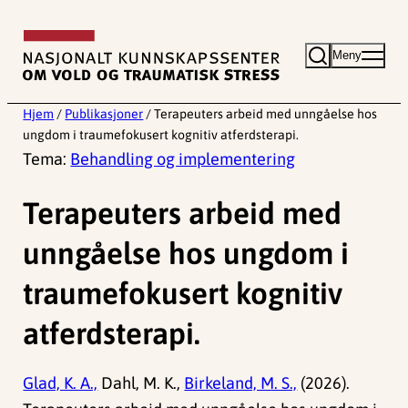
Hopp
til
Meny
innhold
Hjem
/
Publikasjoner
/
Terapeuters arbeid med unngåelse hos
ungdom i traumefokusert kognitiv atferdsterapi.
Tema:
Behandling og implementering
Terapeuters arbeid med
unngåelse hos ungdom i
traumefokusert kognitiv
atferdsterapi.
Glad, K. A.,
Dahl, M. K.,
Birkeland, M. S.,
(2026).