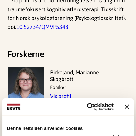
Terapeuters arbeid med unngåelse hos ungdom i
traumefokusert kognitiv atferdsterapi. Tidsskrift
for Norsk psykologforening (Psykologtidsskriftet).
doi:
10.52734/QMVP5348
Forskerne
Birkeland, Marianne
Skogbrott
Forsker I
Vis profil
Glad, Kristin Alve
Forsker II
Denne nettsiden anvender cookies
Vis profil