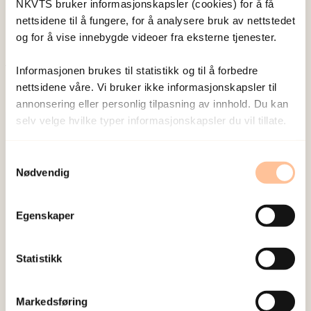
NKVTS bruker informasjonskapsler (cookies) for å få
nettsidene til å fungere, for å analysere bruk av nettstedet
og for å vise innebygde videoer fra eksterne tjenester.
Informasjonen brukes til statistikk og til å forbedre
Publisert:
25. juni 2026
nettsidene våre. Vi bruker ikke informasjonskapsler til
Sist redigert:
6. august 2026
annonsering eller personlig tilpasning av innhold. Du kan
selv velge hvilke typer informasjonskapsler du vil tillate.
Samtykkevalg
Nødvendig
NKVTS utvikler og sprer kunnskap og kompetanse
Egenskaper
om vold og traumatisk stress. Formålet er å bidra
til å forebygge og redusere de helsemessige og
Statistikk
sosiale konsekvensene som vold og traumatisk
stress kan medføre.
Markedsføring