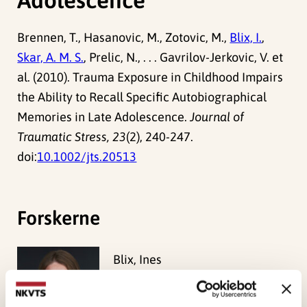
Brennen, T., Hasanovic, M., Zotovic, M.,
Blix, I.
,
Skar, A. M. S.
, Prelic, N., . . . Gavrilov-Jerkovic, V. et
al. (2010). Trauma Exposure in Childhood Impairs
the Ability to Recall Specific Autobiographical
Memories in Late Adolescence.
Journal of
Traumatic Stress, 23
(2), 240-247.
doi:
10.1002/jts.20513
Forskerne
Blix, Ines
Forsker I
Vis profil