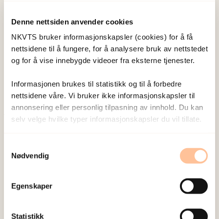
Denne nettsiden anvender cookies
NKVTS bruker informasjonskapsler (cookies) for å få
Skar, Ane-Marthe
nettsidene til å fungere, for å analysere bruk av nettstedet
Solheim
og for å vise innebygde videoer fra eksterne tjenester.
Forsker I
Vis profil
Informasjonen brukes til statistikk og til å forbedre
nettsidene våre. Vi bruker ikke informasjonskapsler til
annonsering eller personlig tilpasning av innhold. Du kan
selv velge hvilke typer informasjonskapsler du vil tillate.
Publisert:
19. mars 2026
Sist redigert:
8. august 2026
Samtykkevalg
Nødvendig
Egenskaper
NKVTS utvikler og sprer kunnskap og kompetanse
Statistikk