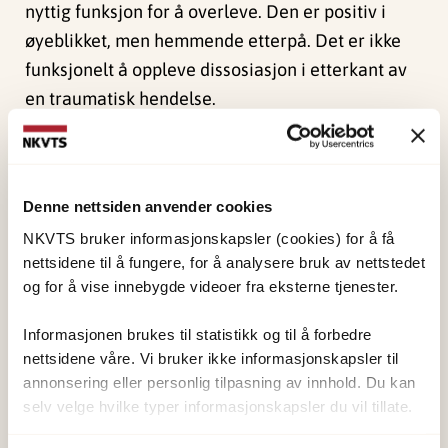
nyttig funksjon for å overleve. Den er positiv i
øyeblikket, men hemmende etterpå. Det er ikke
funksjonelt å oppleve dissosiasjon i etterkant av
en traumatisk hendelse.
Mange traumepasienter opplever dissosiasjon.
van Minnen forklarer at det å dissosiere blir en
tillært lett vei ut av det vonde når følelsene blir
Denne nettsiden anvender cookies
uhåndterlige. Mange av pasientene hennes gir
NKVTS bruker informasjonskapsler (cookies) for å få
uttrykk for at de har god nytte av å dissosiere.
nettsidene til å fungere, for å analysere bruk av nettstedet
og for å vise innebygde videoer fra eksterne tjenester.
– Ikke grip inn om pasienten din dissosierer, men
Informasjonen brukes til statistikk og til å forbedre
la pasienten komme igjennom selv, og fortsett
nettsidene våre. Vi bruker ikke informasjonskapsler til
med øvelsen. Da lærer de at de kan kontrollere
annonsering eller personlig tilpasning av innhold. Du kan
det, råder van Minnen.
selv velge hvilke typer informasjonskapsler du vil tillate.
Hun fraråder å starte med grunningsøvelser, eller