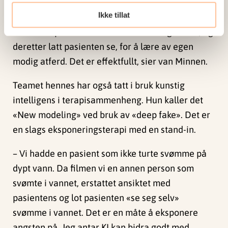
Ikke tillat
– I tillegg er jeg tilhenger av selvmodellering. Vi
har filmet pasienten når de viser modig atferd, og
deretter latt pasienten se, for å lære av egen
modig atferd. Det er effektfullt, sier van Minnen.
Teamet hennes har også tatt i bruk kunstig
intelligens i terapisammenheng. Hun kaller det
«New modeling» ved bruk av «deep fake». Det er
en slags eksponeringsterapi med en stand-in.
– Vi hadde en pasient som ikke turte svømme på
dypt vann. Da filmen vi en annen person som
svømte i vannet, erstattet ansiktet med
pasientens og lot pasienten «se seg selv»
svømme i vannet. Det er en måte å eksponere
angsten på. Jeg antar KI kan bidra godt med