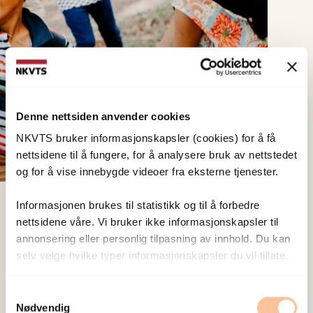
Denne nettsiden anvender cookies
NKVTS bruker informasjonskapsler (cookies) for å få
nettsidene til å fungere, for å analysere bruk av nettstedet
og for å vise innebygde videoer fra eksterne tjenester.
Informasjonen brukes til statistikk og til å forbedre
nettsidene våre. Vi bruker ikke informasjonskapsler til
Det andre tiltaket prosjektet har prøvd ut i Norge
annonsering eller personlig tilpasning av innhold. Du kan
er et kompetansehevingstiltak for lærere, utviklet
selv velge hvilke typer informasjonskapsler du vil tillate.
av Lutine de Wal Pastoor ved NKVTS.
Samtykkevalg
– Programmet heter INSETT og går ut på å gi
Nødvendig