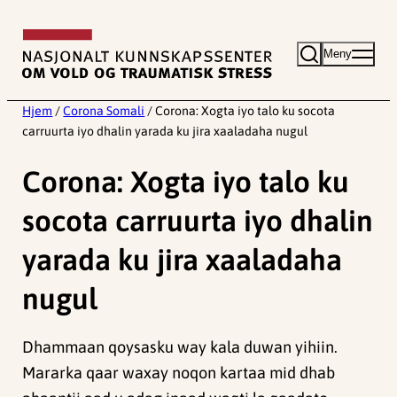
Hopp
til
Meny
innhold
Hjem
/
Corona Somali
/
Corona: Xogta iyo talo ku socota
carruurta iyo dhalin yarada ku jira xaaladaha nugul
Corona: Xogta iyo talo ku
socota carruurta iyo dhalin
yarada ku jira xaaladaha
nugul
Dhammaan qoysasku way kala duwan yihiin.
Mararka qaar waxay noqon kartaa mid dhab