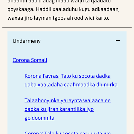
ahaantii aad u adag inaad waqti la qaadato
qoyskaaga. Haddii xaaladuhu kugu adkaadaan,
waxaa jiro layman tgoos ah ood wici karto.
Undermeny
Corona Somali
Korona Fayras: Talo ku socota dadka
qaba xaaladaha caafimaadka dhimirka
Talaabooyinka yaraynta walaaca ee
dadka ku jiran karantiilka iyo
go’doominta
Corona: Talo ku socota carruurta iyo