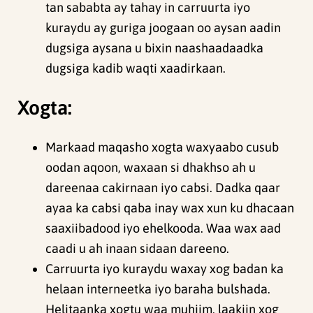
tan sababta ay tahay in carruurta iyo
kuraydu ay guriga joogaan oo aysan aadin
dugsiga aysana u bixin naashaadaadka
dugsiga kadib waqti xaadirkaan.
Xogta:
Markaad maqasho xogta waxyaabo cusub
oodan aqoon, waxaan si dhakhso ah u
dareenaa cakirnaan iyo cabsi. Dadka qaar
ayaa ka cabsi qaba inay wax xun ku dhacaan
saaxiibadood iyo ehelkooda. Waa wax aad
caadi u ah inaan sidaan dareeno.
Carruurta iyo kuraydu waxay xog badan ka
helaan interneetka iyo baraha bulshada.
Helitaanka xogtu waa muhiim, laakiin xog