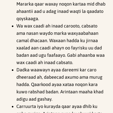
Mararka qaar waxay noqon kartaa mid dhab
ahaantii aad u adag inaad waqti la qaadato
qoyskaaga.
Wa wax caadi ah inaad carooto, cabsato
ama nasan waydo marka waxyaabahaan
camal dhacaan. Waxaan hadda ku jirnaa
xaalad aan caadi ahayn oo fayrisku uu dad
badan aad ugu faafaayo. Gabi ahaanba waa
wax caadi ah inaad cabsato.
Dadka waawayn ayaa dareemi kar caro
dheeraad ah, dabeecad axumo ama murug
hadda. Qaarkood ayaa xataa noqon kara
kuwo rabshad badan. Arintaan maaha khad
adigu aad gashay.
Carruurta iyo kurayda qaar ayaa dhib ku