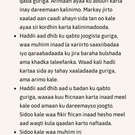
qaba guriga. Arintaan ayaa ku abuuri karta
inay dareemaan kalinimo. Markay jirto
xaalad aan caadi ahayn sida tan oo kale
ayaa sii kordhin karta kalinimadooda.
Haddii aad dhib ku qabto joogista guriga,
waa muhiim inaad la xariirto saaxiibadaa
iyo qaraabadaada ku jira baraha bulshada
ama khadka taleefanka. Waad kali hadli
kartaa sida ay tahay xaaladaada guriga,
ama arimo kale.
Haddii aad dhib aad u badan ku qabto
guriga, waxaa kuu fiicnaan karta inaad meel
kale ood amaan ku dareemayso joogto.
Sidoo kale waa fikir fiican inaad hesho meel
aad waqti kula qaadan karto naftaada.
Sidoo kale waa muhiim in: