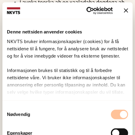
Laynka tooska ah ee xaaladaha degdega ah
ee carruurta iyo dhalin yarada, wac 116 111
Kors på halsen
, Laynka Gurmadka ee
Laanqeerta Cas ee dhalinta 18 ka yar: Wac
Denne nettsiden anvender cookies
800 333 21 ama la sheekayso
NKVTS bruker informasjonskapsler (cookies) for å få
Si det med ord
ee wada sheekaysiga iyo
nettsidene til å fungere, for å analysere bruk av nettstedet
kullanka oonleenka ah
og for å vise innebygde videoer fra eksterne tjenester.
Laynka Gurmadka ee Qaran ee Rabshada
Informasjonen brukes til statistikk og til å forbedre
Qoyska
nettsidene våre. Vi bruker ikke informasjonskapsler til
annonsering eller personlig tilpasning av innhold. Du kan
Sidee ayuu cudurka korona
selv velge hvilke typer informasjonskapsler du vil tillate.
fayras ku faafaa? Maan
Samtykkevalg
xanuunsan karaa
?
Nødvendig
Norway waxay ku jirta xaalad degdeg ah
Egenskaper