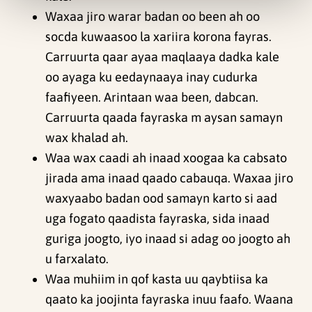
Waxaa jiro warar badan oo been ah oo
socda kuwaasoo la xariira korona fayras.
Carruurta qaar ayaa maqlaaya dadka kale
oo ayaga ku eedaynaaya inay cudurka
faafiyeen. Arintaan waa been, dabcan.
Carruurta qaada fayraska m aysan samayn
wax khalad ah.
Waa wax caadi ah inaad xoogaa ka cabsato
jirada ama inaad qaado cabauqa. Waxaa jiro
waxyaabo badan ood samayn karto si aad
uga fogato qaadista fayraska, sida inaad
guriga joogto, iyo inaad si adag oo joogto ah
u farxalato.
Waa muhiim in qof kasta uu qaybtiisa ka
qaato ka joojinta fayraska inuu faafo. Waana