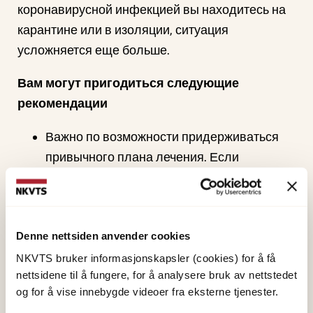
коронавирусной инфекцией вы находитесь на
карантине или в изоляции, ситуация
усложняется еще больше.
Вам могут пригодиться следующие
рекомендации
Важно по возможности придерживаться
привычного плана лечения. Если
необходимо или у вас есть вопросы,
свяжитесь со своим лечащим врачом или
другими специалистами, оказывающими
Denne nettsiden anvender cookies
вам помощь. Это особенно важно, если вы
полагаете, что ваше психическое
NKVTS bruker informasjonskapsler (cookies) for å få
nettsidene til å fungere, for å analysere bruk av nettstedet
здоровье значительно ухудшилось. Не
og for å vise innebygde videoer fra eksterne tjenester.
допускайте, чтобы борьба с инфекцией