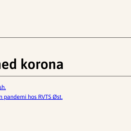
med korona
sh.
en pandemi hos RVTS Øst.