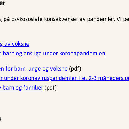
er
 på psykososiale konsekvenser av pandemier. Vi pek
ng av voksne
er, barn og enslige under koronapandemien
n for barn, unge og voksne
(pdf)
er under koronaviruspandemien i et 2-3 måneders p
v barn og familier
(pdf)
e