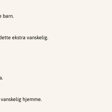
e barn.
dette ekstra vanskelig.
a.
ig vanskelig hjemme.