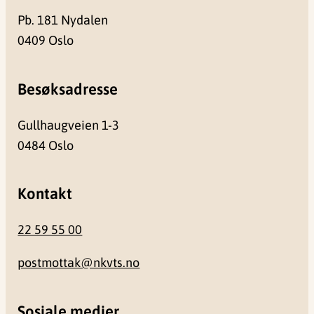
Pb. 181 Nydalen
0409 Oslo
Besøksadresse
Gullhaugveien 1-3
0484 Oslo
Kontakt
22 59 55 00
postmottak@nkvts.no
Sosiale medier