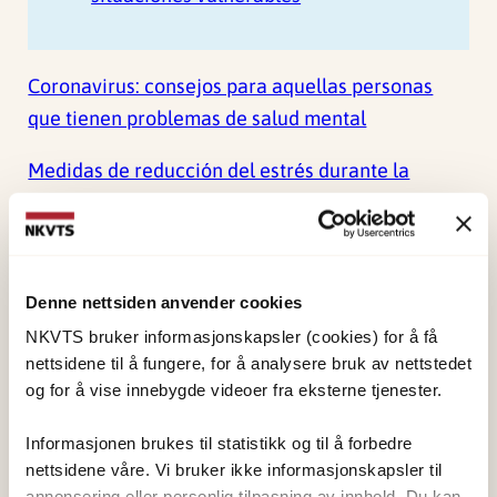
Coronavirus: consejos para aquellas personas
que tienen problemas de salud mental
Medidas de reducción del estrés durante la
cuarentena y el aislamiento
Coronavirus: consejos para niños y adolescentes
con problemas emocionales
Denne nettsiden anvender cookies
NKVTS bruker informasjonskapsler (cookies) for å få
Coronavirus: consejos para padres en situaciones
nettsidene til å fungere, for å analysere bruk av nettstedet
vulnerables
og for å vise innebygde videoer fra eksterne tjenester.
Coronavirus: información y consejos para niños y
Informasjonen brukes til statistikk og til å forbedre
adolescentes en situaciones vulnerables
nettsidene våre. Vi bruker ikke informasjonskapsler til
annonsering eller personlig tilpasning av innhold. Du kan