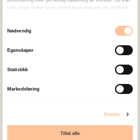
selv velge hvilke typer informasjonskapsler du vil tillate.
Samtykkevalg
Nødvendig
Egenskaper
Statistikk
Markedsføring
Detaljer
Tillat alle
NKVTS utvikler og sprer kunnskap og kompetanse