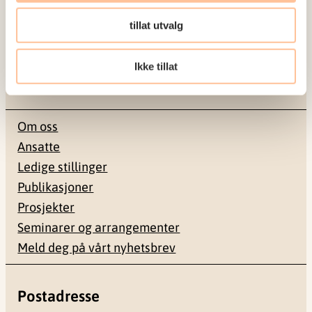
om vold og traumatisk stress. Formålet er å bidra
tillat utvalg
til å forebygge og redusere de helsemessige og
sosiale konsekvensene som vold og traumatisk
Ikke tillat
stress kan medføre.
Om oss
Ansatte
Ledige stillinger
Publikasjoner
Prosjekter
Seminarer og arrangementer
Meld deg på vårt nyhetsbrev
Postadresse