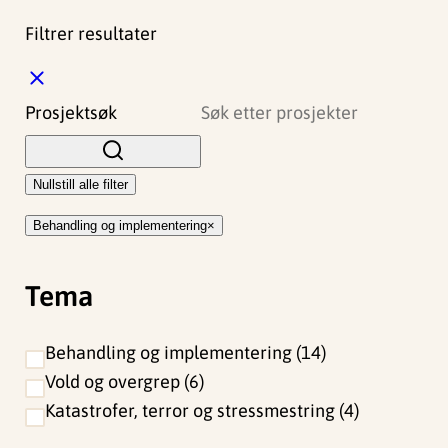
Filtrer resultater
L
u
Prosjektsøk
k
k
Nullstill alle filter
Behandling og implementering
Tema
Behandling og implementering
14
Vold og overgrep
6
Katastrofer, terror og stressmestring
4