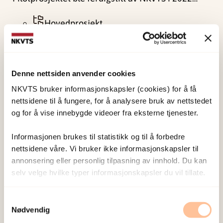
Hovedprosjekt
Avsluttet prosjekt
Silje Mørup Ormhaug
Behandling og implementering
Denne nettsiden anvender cookies
Vold og overgrep
NKVTS bruker informasjonskapsler (cookies) for å få
nettsidene til å fungere, for å analysere bruk av nettstedet
Implementering av TF-CBT i BUP 2018-
og for å vise innebygde videoer fra eksterne tjenester.
2021
Informasjonen brukes til statistikk og til å forbedre
Traumefokusert kognitiv atferdsterapi (TF-CBT) er
nettsidene våre. Vi bruker ikke informasjonskapsler til
annonsering eller personlig tilpasning av innhold. Du kan
en kunnskapsbasert behandlingsmetode for barn
selv velge hvilke typer informasjonskapsler du vil tillate.
og unge som har opplevd traumer og som strever
med posttraumatisk stress. Nasjonalt
Samtykkevalg
kunnskapssenter om…
Nødvendig