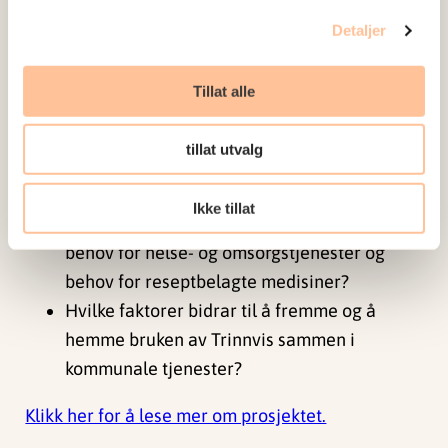
Problemstillingene er:
Detaljer
Bidrar Trinnvis sammen til bedre helse og
Tillat alle
fungering for barn, sammenlignet med det
ordinære tilbudet?
tillat utvalg
Er Trinnvis sammen mer kostnadseffektiv
sammenlignet med TAU?
Ikke tillat
Kan Trinnvis sammen bidra til å forebygge
behov for helse- og omsorgstjenester og
behov for reseptbelagte medisiner?
Hvilke faktorer bidrar til å fremme og å
hemme bruken av Trinnvis sammen i
kommunale tjenester?
Klikk her for å lese mer om prosjektet.