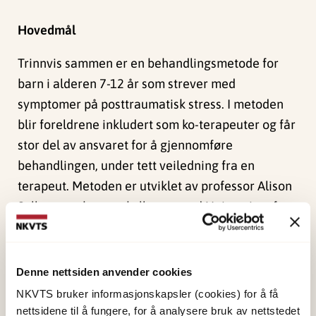
Hovedmål
Trinnvis sammen er en behandlingsmetode for
barn i alderen 7-12 år som strever med
symptomer på posttraumatisk stress. I metoden
blir foreldrene inkludert som ko-terapeuter og får
stor del av ansvaret for å gjennomføre
behandlingen, under tett veiledning fra en
terapeut. Metoden er utviklet av professor Alison
Salloum og hennes kollegaer ved University of
South Florida, og flere studier har vist gode
resultater i USA. Metoden har så langt ikke blitt
testet ut i et annet land.
Denne nettsiden anvender cookies
NKVTS bruker informasjonskapsler (cookies) for å få
I perioden 2019-2022 gjennomførte NKVTS en
nettsidene til å fungere, for å analysere bruk av nettstedet