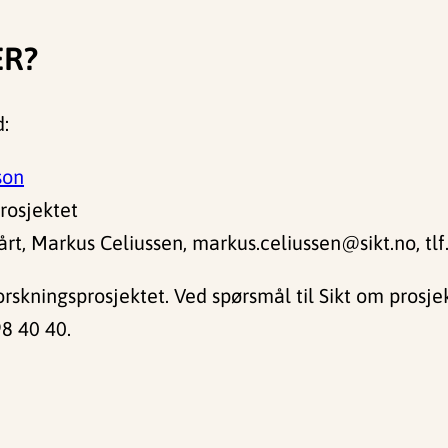
ER?
d:
son
rosjektet
t, Markus Celiussen, markus.celiussen@sikt.no, tl
orskningsprosjektet. Ved spørsmål til Sikt om prosj
98 40 40.