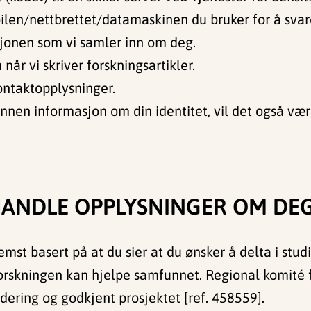
ilen/nettbrettet/datamaskinen du bruker for å svare
asjonen som vi samler inn om deg.
når vi skriver forskningsartikler.
kontaktopplysninger.
annen informasjon om din identitet, vil det også vær
EHANDLE OPPLYSNINGER OM DE
emst basert på at du sier at du ønsker å delta i studi
forskningen kan hjelpe samfunnet. Regional komité 
rdering og godkjent prosjektet [ref. 458559].