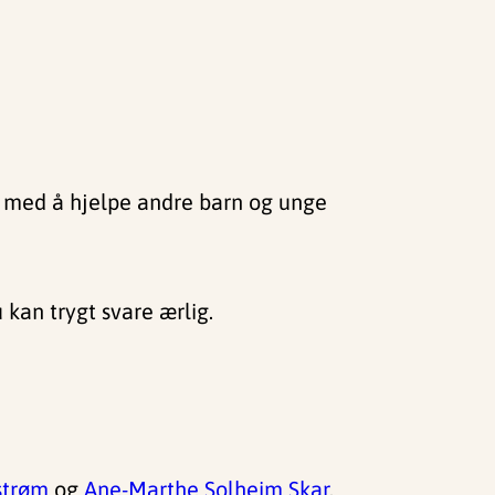
re med å hjelpe andre barn og unge
 kan trygt svare ærlig.
strøm
og
Ane-Marthe Solheim Skar
.