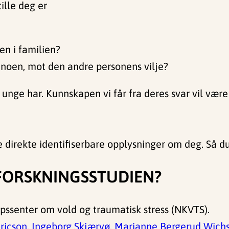
ille deg er
en i familien?
noen, mot den andre personens vilje?
e unge har. Kunnskapen vi får fra deres svar vil væ
e direkte identifiserbare opplysninger om deg. Så du
FORSKNINGSSTUDIEN?
pssenter om vold og traumatisk stress (NKVTS).
ricson
,
Ingeborg Skjærvø
,
Marianne Bergerud Wich