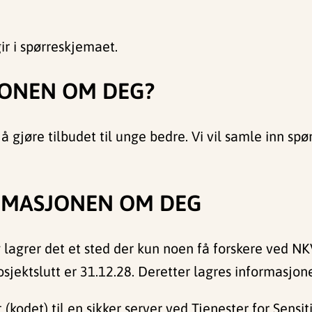
ir i spørreskjemaet.
JONEN OM DEG?
or å gjøre tilbudet til unge bedre. Vi vil samle in
RMASJONEN OM DEG
 lagrer det et sted der kun noen få forskere ved NK
sjektslutt er 31.12.28. Deretter lagres informasjo
(kodet) til en sikker server ved Tjenester for Sensit