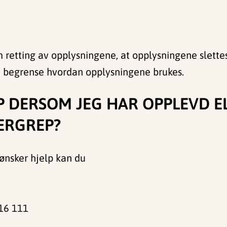
m retting av opplysningene, at opplysningene slettes
 å begrense hvordan opplysningene brukes.
P DERSOM JEG HAR OPPLEVD EL
ERGREP?
ønsker hjelp kan du
116 111