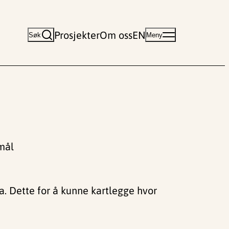
Prosjekter
Om oss
EN
Søk
Meny
smål
a. Dette for å kunne kartlegge hvor