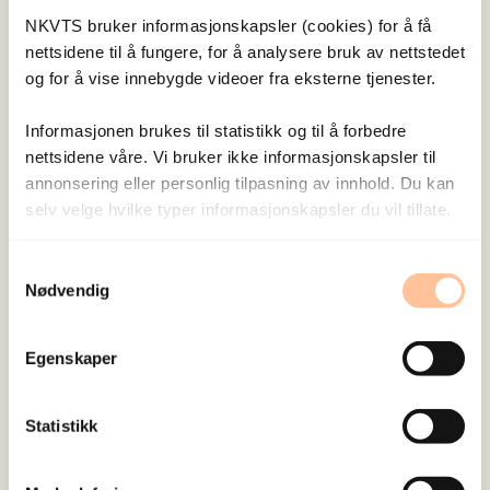
hjelp og behandlingstiltak for psykiske vansker.
NKVTS bruker informasjonskapsler (cookies) for å få
nettsidene til å fungere, for å analysere bruk av nettstedet
Forskerne vet ikke sikkert hva forklaringen er. Det
og for å vise innebygde videoer fra eksterne tjenester.
de kan si med sikkerhet etter denne studien, er at
det er mer sannsynlig at psykiske plager en
Informasjonen brukes til statistikk og til å forbedre
person får som følge av en traumatisk hendelse,
nettsidene våre. Vi bruker ikke informasjonskapsler til
annonsering eller personlig tilpasning av innhold. Du kan
vedvarer dersom personen også har betydelige
selv velge hvilke typer informasjonskapsler du vil tillate.
kroppslige plager.
Samtykkevalg
Må tas på alvor
Nødvendig
De fleste som opplever en traumatisk hendelse,
Egenskaper
er ikke i behandling, hverken for fysiske eller
psykiske plager. Derfor er det viktig at alle
Statistikk
berørte, både de utsatte og deres pårørende, er
oppmerksomme på fysiske plager som ikke går