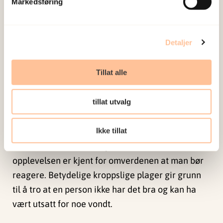
Markedsføring
over, og søker hjelp.
På samme måte må behandlingsapparatet
anerkjenne at behandling av tidlige kroppslige
Detaljer
plager kan redusere psykiske stressreaksjoner på
sikt.
Tillat alle
Kan avdekke vanskelige
tillat utvalg
opplevelser
Ikke tillat
Det er ikke bare i situasjoner der den traumatiske
opplevelsen er kjent for omverdenen at man bør
reagere. Betydelige kroppslige plager gir grunn
til å tro at en person ikke har det bra og kan ha
vært utsatt for noe vondt.