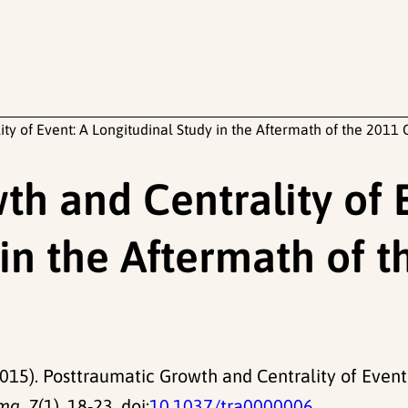
ty of Event: A Longitudinal Study in the Aftermath of the 2011
h and Centrality of 
in the Aftermath of 
 (2015). Posttraumatic Growth and Centrality of Even
ma, 7
(1), 18-23. doi:
10.1037/tra0000006