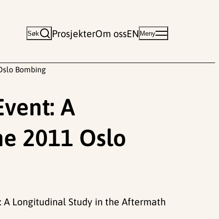
Prosjekter
Om oss
EN
Søk
Meny
 Oslo Bombing
Event: A
the 2011 Oslo
t: A Longitudinal Study in the Aftermath