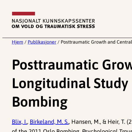
Hopp
til
innhold
Hjem
/
Publikasjoner
/
Posttraumatic Growth and Centrali
Posttraumatic Growt
Longitudinal Study 
Bombing
Blix, I.
,
Birkeland, M. S.
, Hansen, M., & Heir, T.
of the 2011 Oslo Bombing.
Psychological Trau