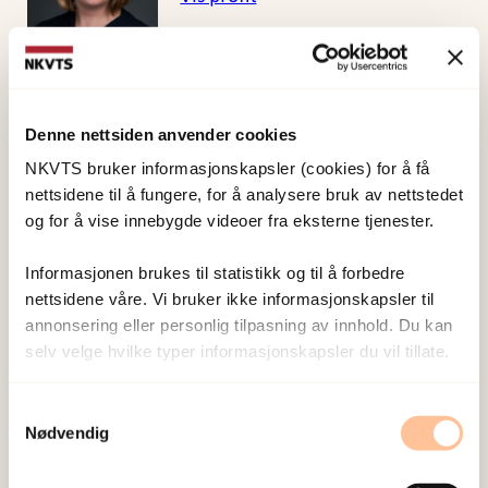
Glad, Kristin Alve
Forsker II
Denne nettsiden anvender cookies
Vis profil
NKVTS bruker informasjonskapsler (cookies) for å få
nettsidene til å fungere, for å analysere bruk av nettstedet
og for å vise innebygde videoer fra eksterne tjenester.
Thoresen, Siri
Informasjonen brukes til statistikk og til å forbedre
Forsker I
nettsidene våre. Vi bruker ikke informasjonskapsler til
Vis profil
annonsering eller personlig tilpasning av innhold. Du kan
selv velge hvilke typer informasjonskapsler du vil tillate.
Samtykkevalg
Nødvendig
Publisert:
19. mars 2026
Sist redigert:
9. august 2026