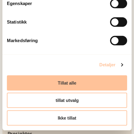
Egenskaper
Statistikk
Markedsføring
NKVTS utvikler og sprer kunnskap og kompetanse
om vold og traumatisk stress. Formålet er å bidra
til å forebygge og redusere de helsemessige og
Detaljer
sosiale konsekvensene som vold og traumatisk
stress kan medføre.
Tillat alle
Om oss
tillat utvalg
Ansatte
Ledige stillinger
Ikke tillat
Publikasjoner
Prosjekter