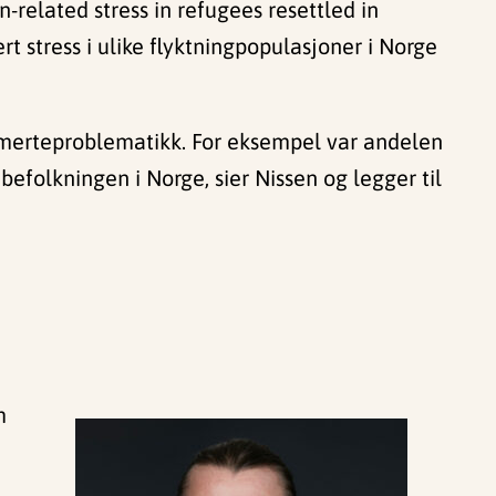
-related stress in refugees resettled in
t stress i ulike flyktningpopulasjoner i Norge
k smerteproblematikk. For eksempel var andelen
efolkningen i Norge, sier Nissen og legger til
m