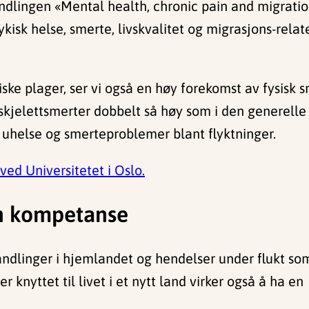
ndlingen «Mental health, chronic pain and migration
sk helse, smerte, livskvalitet og migrasjons-relater
kiske plager, ser vi også en høy forekomst av fysis
skjelettsmerter dobbelt så høy som i den generelle b
uhelse og smerteproblemer blant flyktninger.
ved Universitetet i Oslo.
in kompetanse
handlinger i hjemlandet og hendelser under flukt so
r knyttet til livet i et nytt land virker også å ha en