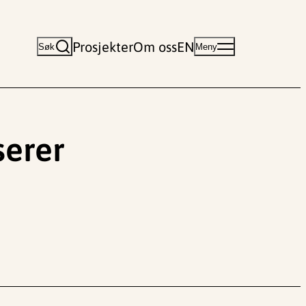
Prosjekter
Om oss
EN
Søk
Meny
serer