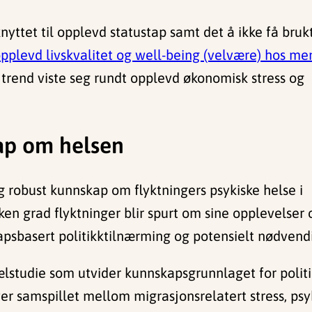
nyttet til opplevd statustap samt det å ikke få bruk
pplevd livskvalitet og well-being (velvære) hos me
rend viste seg rundt opplevd økonomisk stress og
ap om helsen
g robust kunnskap om flyktningers psykiske helse i
ilken grad flyktninger blir spurt om sine opplevels
apsbasert politikktilnærming og potensielt nødvendig
ælstudie som utvider kunnskapsgrunnlaget for politi
er samspillet mellom migrasjonsrelatert stress, psyk