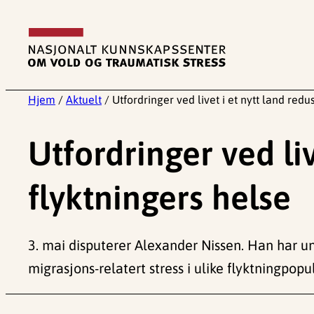
Hopp
til
innhold
Hjem
/
Aktuelt
/
Utfordringer ved livet i et nytt land redu
Utfordringer ved liv
flyktningers helse
3. mai disputerer Alexander Nissen. Han har und
migrasjons-relatert stress i ulike flyktningpopu