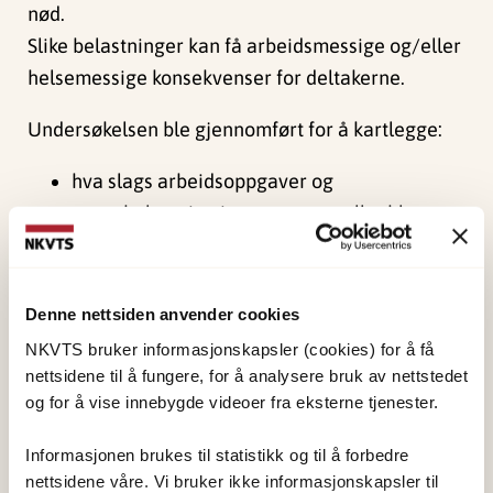
nød.
Slike belastninger kan få arbeidsmessige og/eller
helsemessige konsekvenser for deltakerne.
Undersøkelsen ble gjennomført for å kartlegge:
hva slags arbeidsoppgaver og
stressbelastning innsatspersonellet ble
konfrontert med
kartlegge forekomst av stressreaksjoner og
utbrenthet
Denne nettsiden anvender cookies
identifisere hvilke faktorer som var viktigst
NKVTS bruker informasjonskapsler (cookies) for å få
for å understøtte god mestring av oppdraget.
nettsidene til å fungere, for å analysere bruk av nettstedet
og for å vise innebygde videoer fra eksterne tjenester.
Resultatene viser først og fremst at personellet
har mestret utfordringene godt, og at det har
Informasjonen brukes til statistikk og til å forbedre
nettsidene våre. Vi bruker ikke informasjonskapsler til
vært en ressurssterk gruppe som deltok i