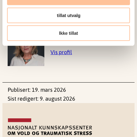
Forskerne
tillat utvalg
Ikke tillat
Thoresen, Siri
Forsker I
Vis profil
Publisert:
19. mars 2026
Sist redigert:
9. august 2026