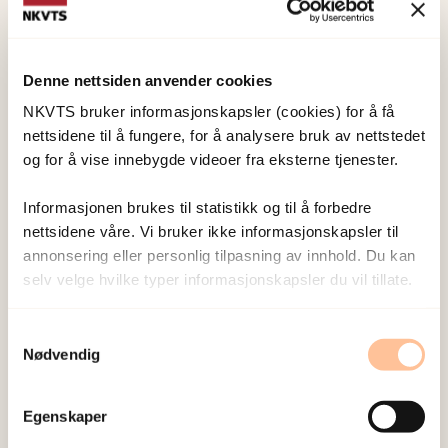
familiene eller gruppene har. Grunnprinsippene
er å føre de overlevende i sikkerhet, berolige
personer med uttalte behov, styrke tilliten til egen
Denne nettsiden anvender cookies
og samfunnets evne, legge til rette for sosial
NKVTS bruker informasjonskapsler (cookies) for å få
støtte samt styrke følelsen av håp.
nettsidene til å fungere, for å analysere bruk av nettstedet
og for å vise innebygde videoer fra eksterne tjenester.
Såkalte støttesentre kan være en strukturell og
Informasjonen brukes til statistikk og til å forbedre
organisatorisk form for samfunnsstøtte. Et
nettsidene våre. Vi bruker ikke informasjonskapsler til
praktisk krisestøttesystem som er basert på et
annonsering eller personlig tilpasning av innhold. Du kan
vitenskapelig grunnlag sammenfattet i «The
selv velge hvilke typer informasjonskapsler du vil tillate.
screen and treat model», og som på norsk kan gis
akronymet «STOUB». Det står for STøtte,
Samtykkevalg
Oppfølging, Utredning og Behandling. Denne
Nødvendig
modellen for krisestøtte kan tilpasses både
overlevende og innsatspersonell. STøtte
Egenskaper
innebærer primært psykologisk førstehjelp i