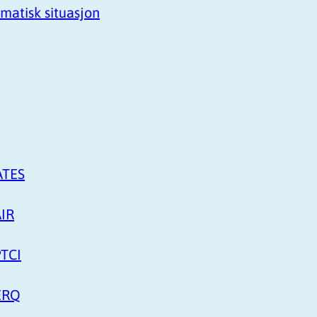
amatisk situasjon
ATES
AIR
PTCI
PERQ