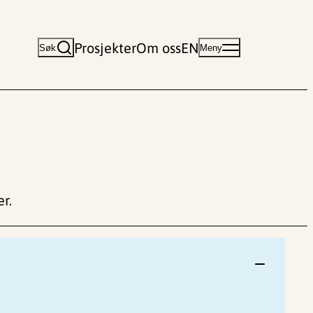
Prosjekter
Om oss
EN
Søk
Meny
r.