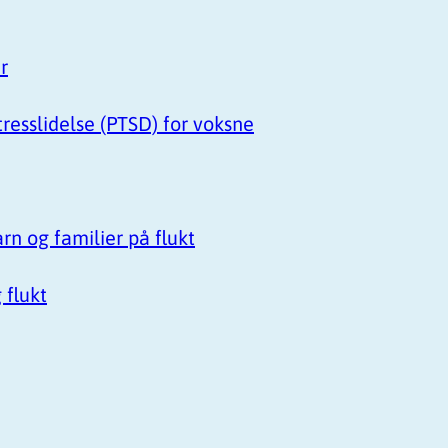
r
resslidelse (PTSD) for voksne
arn og familier på flukt
 flukt