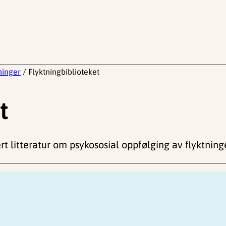
tninger
/
Flyktningbiblioteket
t
t litteratur om psykososial oppfølging av flyktninge