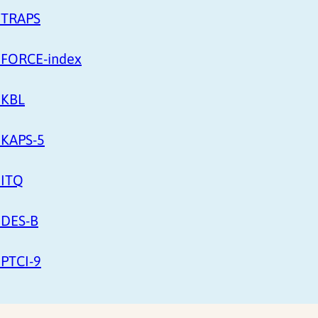
: TRAPS
: FORCE-index
 KBL
 KAPS-5
 ITQ
 DES-B
 PTCI-9