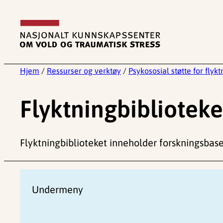
Hopp
til
innhold
Hjem
/
Ressurser og verktøy
/
Psykososial støtte for flyk
Flyktningbiblioteke
Flyktningbiblioteket inneholder forskningsbaser
Undermeny