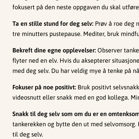
fokusert på den neste oppgaven du skal utføre
Ta en stille stund for deg selv:
Prøv å roe deg n
tre minutters pustepause. Mediter, bruk mindfuln
Bekreft dine egne opplevelser:
Observer tanke
flyter ned en elv. Hvis du aksepterer situasjon
med deg selv. Du har veldig mye å tenke på nå
Fokuser p
å
noe positivt:
Bruk positivt selvsnak
videosnutt eller snakk med en god kollega. Min
Snakk til deg selv som om du er en omtenksom
tankerekken og bytte den ut med selvomsorg. H
til deg selv.