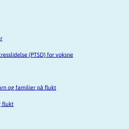
r
resslidelse (PTSD) for voksne
arn og familier på flukt
 flukt