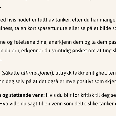
.
ed hvis hodet er fullt av tanker, eller du har man
ess, ta en kort spasertur ute eller se på et bilde so
ne og følelsene dine, anerkjenn dem og la dem pas
en du er i, erkjenner du samtidig ønsket om at ting 
.
k (såkalte
affirmasjoner
)
,
uttrykk takknemlighet, ten
n deg selv på at det også er mye positivt som skjer
 og st
ø
ttende venn:
Hvis du blir for kritisk til deg 
va ville du sagt til en venn som delte slike tank