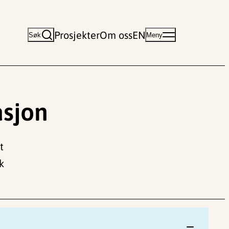
Prosjekter
Om oss
EN
Søk
Meny
asjon
t
k