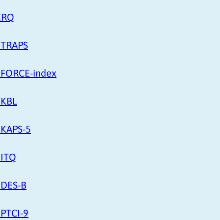
PERQ
: TRAPS
: FORCE-index
 KBL
 KAPS-5
 ITQ
 DES-B
 PTCI-9