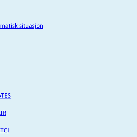
amatisk situasjon
ATES
AIR
PTCI