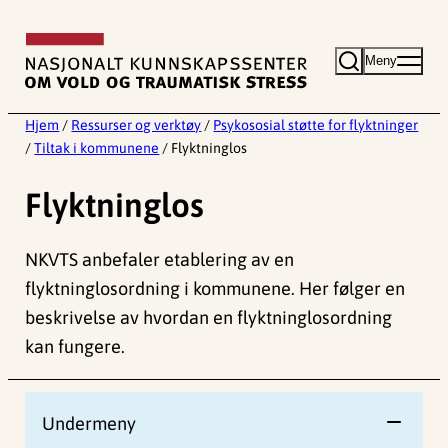
Hopp
til
Meny
innhold
Hjem
/
Ressurser og verktøy
/
Psykososial støtte for flyktninger
/
Tiltak i kommunene
/
Flyktninglos
Flyktninglos
NKVTS anbefaler etablering av en
flyktninglosordning i kommunene. Her følger en
beskrivelse av hvordan en flyktninglosordning
kan fungere.
Undermeny