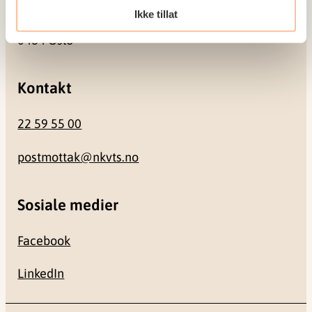
Ikke tillat
Gullhaugveien 1-3
0484 Oslo
Kontakt
22 59 55 00
postmottak@nkvts.no
Sosiale medier
Facebook
LinkedIn