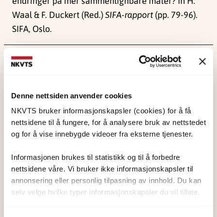
endringer på mer sammenlignbare måter? In H.
Waal & F. Duckert (Red.)
SIFA-rapport
(pp. 79-96).
SIFA, Oslo.
Publisert:
19. mars 2026
Sist redigert:
9. august 2026
Denne nettsiden anvender cookies
NKVTS bruker informasjonskapsler (cookies) for å få
nettsidene til å fungere, for å analysere bruk av nettstedet
og for å vise innebygde videoer fra eksterne tjenester.
NKVTS utvikler og sprer kunnskap og kompetanse
om vold og traumatisk stress. Formålet er å bidra
Informasjonen brukes til statistikk og til å forbedre
nettsidene våre. Vi bruker ikke informasjonskapsler til
til å forebygge og redusere de helsemessige og
annonsering eller personlig tilpasning av innhold. Du kan
sosiale konsekvensene som vold og traumatisk
selv velge hvilke typer informasjonskapsler du vil tillate.
stress kan medføre.