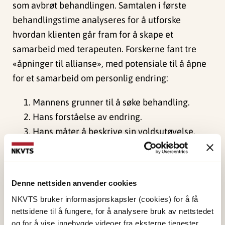
som avbrøt behandlingen. Samtalen i første
behandlingstime analyseres for å utforske
hvordan klienten går fram for å skape et
samarbeid med terapeuten. Forskerne fant tre
«åpninger til allianse», med potensiale til å åpne
for et samarbeid om personlig endring:
Mannens grunner til å søke behandling.
Hans forståelse av endring.
Hans måter å beskrive sin voldsutøvelse.
Innenfor disse åpningene observerte forskerne
både svake og sterke invitasjoner til en allianse,
Denne nettsiden anvender cookies
men nesten alle mennene formulerte minst en
sterk invitasjon innenfor en av de tre åpningene.
NKVTS bruker informasjonskapsler (cookies) for å få
nettsidene til å fungere, for å analysere bruk av nettstedet
For å etablere en arbeidsallianse er det viktig å ta
og for å vise innebygde videoer fra eksterne tjenester.