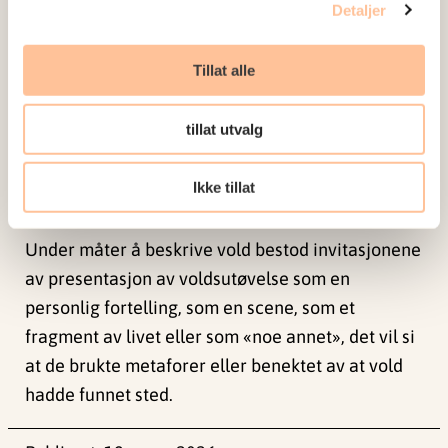
hjelp og opplevde behandling som unødvendig.
Detaljer
Under diskusjoner om endring fant forskerne en
Tillat alle
skala fra klienter som så problemet som sitt eget,
og ønsket å slutte å bruke vold, via dem som
tillat utvalg
mente at vold er galt, men som plasserte noe av
skylden på partner, til dem som mente at hele
Ikke tillat
skylden lå hos partneren.
Under måter å beskrive vold bestod invitasjonene
av presentasjon av voldsutøvelse som en
personlig fortelling, som en scene, som et
fragment av livet eller som «noe annet», det vil si
at de brukte metaforer eller benektet av at vold
hadde funnet sted.