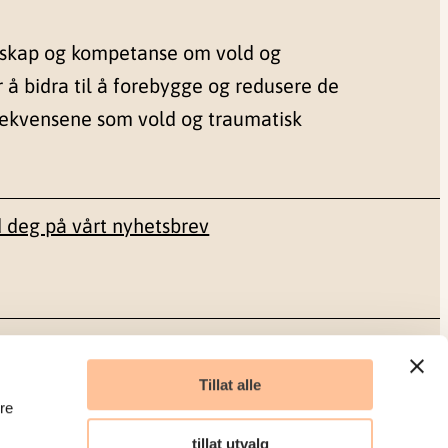
nskap og kompetanse om vold og
r å bidra til å forebygge og redusere de
sekvensene som vold og traumatisk
 deg på vårt nyhetsbrev
Sosiale medier
Tillat alle
re
Facebook
tillat utvalg