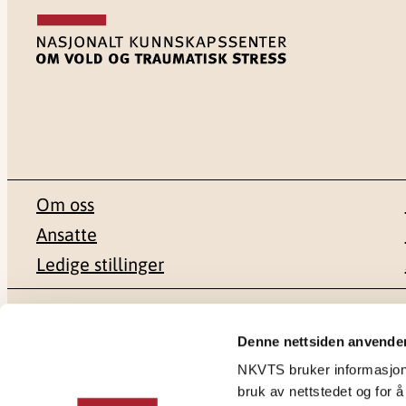
Om oss
Ansatte
Ledige stillinger
Postadresse
Besøksadr
Denne nettsiden anvende
NKVTS bruker informasjonsk
Pb. 181 Nydalen
Gullhaugvei
bruk av nettstedet og for å