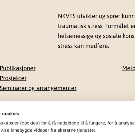
NKVTS utvikler og sprer kun
traumatisk stress. Formålet e
helsemessige og sosiale kon
stress kan medføre.
Publikasjoner
Meld
Prosjekter
Seminarer og arrangementer
esse
Kontakt
r cookies
apsler (cookies) for å få nettsidene til å fungere, for å analyse
en 1-3
22 59 55 00
 vise innebygde videoer fra eksterne tjenester.