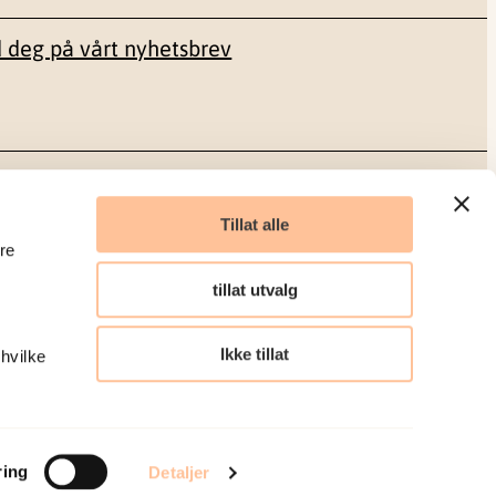
 deg på vårt nyhetsbrev
Sosiale medier
Tillat alle
re
Facebook
tillat utvalg
LinkedIn
Ikke tillat
 hvilke
Organisasjonsnummer: 986 304 096
ring
Detaljer