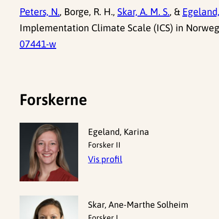
Peters, N.
, Borge, R. H.,
Skar, A. M. S.
, &
Egeland,
Implementation Climate Scale (ICS) in Norweg
07441-w
Forskerne
Egeland, Karina
Forsker II
Vis profil
Skar, Ane-Marthe Solheim
Forsker I