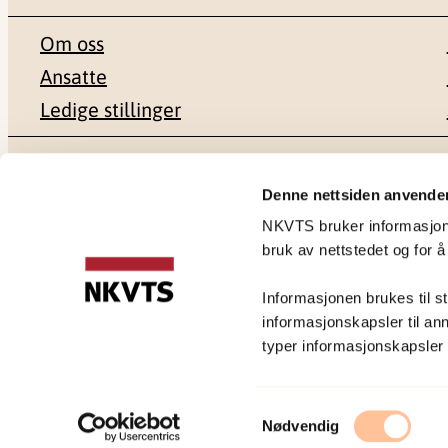
Om oss
Ansatte
Ledige stillinger
Postadresse
Besøksadr
Denne nettsiden anvende
NKVTS bruker informasjonsk
Pb. 181 Nydalen
Gullhaugvei
bruk av nettstedet og for å
0409 Oslo
0484 Oslo
Informasjonen brukes til st
informasjonskapsler til ann
typer informasjonskapsler du
Personvernerklæring
Samtykkevalg
Nødvendig