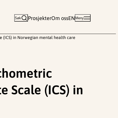
Prosjekter
Om oss
EN
Søk
Meny
e (ICS) in Norwegian mental health care
chometric
 Scale (ICS) in