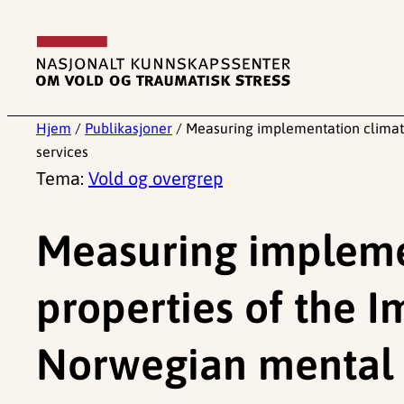
Hopp
til
innhold
Hjem
/
Publikasjoner
/
Measuring implementation climate
services
Tema:
Vold og overgrep
Measuring impleme
properties of the I
Norwegian mental h