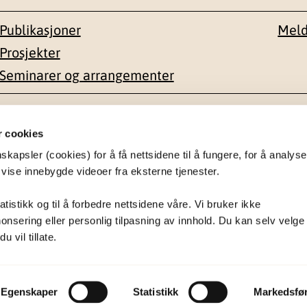
Publikasjoner
Meld
Prosjekter
Seminarer og arrangementer
esse
Kontakt
r cookies
apsler (cookies) for å få nettsidene til å fungere, for å analyse
en 1-3
22 59 55 00
 vise innebygde videoer fra eksterne tjenester.
postmottak@nkvts.no
atistikk og til å forbedre nettsidene våre. Vi bruker ikke
onsering eller personlig tilpasning av innhold. Du kan selv velge
 vil tillate.
Egenskaper
Statistikk
Markedsfø