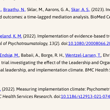
.,
Braathu, N.,
Sklar, M., Aarons, G. A.,
Skar, A. S.,
(2023). In
d outcomes: a time‑lagged mediation analysis. BioMed Ce
eland, K. M.
(2022). Implementation of evidence-based tr
l of Psychotraumatology, 13
(2). doi:
10.1080/20008066.2
Endsjø, M.
, Babaii, A., Borge, R. H.,
Wentzel-Larsen, T.
, Ehr
rial investigating the effect of the Leadership and Org
al leadership, and implementation climate.
BMC Health S
.
(2022). Measuring implementation climate: Psychometri
 Health Services Research
. doi:
10.1186/s12913-021-07