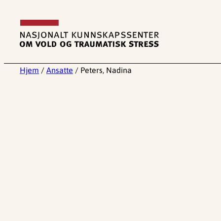
Hopp
til
innhold
Hjem
/
Ansatte
/
Peters, Nadina