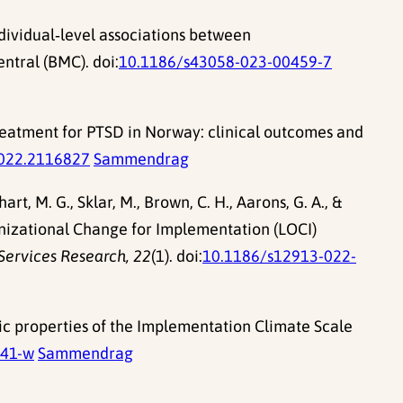
dividual‑level associations between
ntral (BMC). doi:
10.1186/s43058-023-00459-7
eatment for PTSD in Norway: clinical outcomes and
022.2116827
Sammendrag
hart, M. G., Sklar, M., Brown, C. H., Aarons, G. A., &
anizational Change for Implementation (LOCI)
ervices Research, 22
(1). doi:
10.1186/s12913-022-
c properties of the Implementation Climate Scale
441-w
Sammendrag