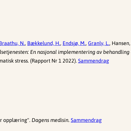
Braathu, N.
,
Bækkelund, H.
,
Endsjø, M.
,
Granly, L.
, Hansen, 
setjenesten: En nasjonal implementering av behandling av
tisk stress. (Rapport Nr 1 2022).
Sammendrag
er opplæring".
Dagens medisin
.
Sammendrag