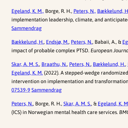
Egeland, K. M.,
Borge, R. H.,
Peters, N.,
Bækkelund, H
implementation leadership, climate, and anticipate
Sammendrag
Bækkelund, H.
,
Endsjø, M.
,
Peters, N.
, Babaii, A., &
Eg
impact of probable complex PTSD.
European Journa
Skar, A. M. S.
,
Braathu, N.
,
Peters, N.
,
Bækkelund, H.
,
Egeland, K. M.
(2022). A stepped-wedge randomized t
intervention on implementation and transformation
07539-9
Sammendrag
Peters, N.
, Borge, R. H.,
Skar, A. M. S.
, &
Egeland, K. M
(ICS) in Norwegian mental health care services.
BMC