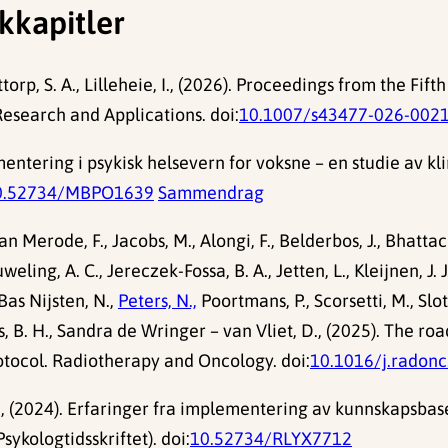
kkapitler
ottorp, S. A., Lilleheie, I., (2026). Proceedings from the 
search and Applications. doi:
10.1007/s43477-026-002
ntering i psykisk helsevern for voksne – en studie av klim
0.52734/MBPO1639
Sammendrag
van Merode, F., Jacobs, M., Alongi, F., Belderbos, J., Bhattacha
ing, A. C., Jereczek-Fossa, B. A., Jetten, L., Kleijnen, J. J.
 Bas Nijsten, N.,
Peters, N.,
Poortmans, P., Scorsetti, M., Slo
s, B. H., Sandra de Wringer – van Vliet, D., (2025). The r
tocol. Radiotherapy and Oncology. doi:
10.1016/j.radon
., (2024). Erfaringer fra implementering av kunnskapsba
sykologtidsskriftet). doi:
10.52734/RLYX7712