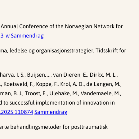
Fifth Annual Conference of the Norwegian Network for
13-w
Sammendrag
a, ledelse og organisasjonsstrategier. Tidsskrift for
rya, I. S., Buijsen, J., van Dieren, E., Dirkx, M. L.,
, Koetsveld, F., Koppe, F., Krol, A. D., de Langen, M.,
tman, B. J., Troost, E., Ulehake, M., Vandemaele, M.,
oad to successful implementation of innovation in
c.2025.110874
Sammendrag
serte behandlingsmetoder for posttraumatisk