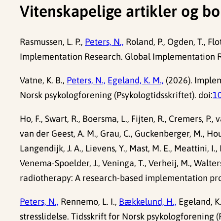
Vitenskapelige artikler og bo
Rasmussen, L. P.,
Peters, N.,
Roland, P., Ogden, T., Fl
Implementation Research. Global Implementation Re
Vatne, K. B.,
Peters, N.,
Egeland, K. M.,
(2026). Impleme
Norsk psykologforening (Psykologtidsskriftet). doi:
1
Ho, F., Swart, R., Boersma, L., Fijten, R., Cremers, P., 
van der Geest, A. M., Grau, C., Guckenberger, M., Houwel
Langendijk, J. A., Lievens, Y., Mast, M. E., Meattini, I.,
Venema-Spoelder, J., Veninga, T., Verheij, M., Walter
radiotherapy: A research-based implementation pro
Peters, N.,
Rennemo, L. I.,
Bækkelund, H.,
Egeland, K
stresslidelse. Tidsskrift for Norsk psykologforening (P