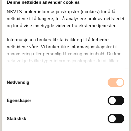
Endsjø, Mathilde
Denne nettsiden anvender cookies
Prosjektmedarbeider
NKVTS bruker informasjonskapsler (cookies) for å få
Vis profil
nettsidene til å fungere, for å analysere bruk av nettstedet
og for å vise innebygde videoer fra eksterne tjenester.
Informasjonen brukes til statistikk og til å forbedre
Granly, Lene Beate
nettsidene våre. Vi bruker ikke informasjonskapsler til
Psykologspesialist
annonsering eller personlig tilpasning av innhold. Du kan
selv velge hvilke typer informasjonskapsler du vil tillate.
Vis profil
Samtykkevalg
Nødvendig
Husebø, Gry
Psykologspesialist
Egenskaper
Vis profil
Statistikk