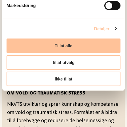
Skar, Ane-Marthe
Markedsføring
Solheim
Forsker I
Vis profil
Detaljer
Tillat alle
Publisert:
19. mars 2026
Sist redigert:
6. august 2026
tillat utvalg
Ikke tillat
NKVTS utvikler og sprer kunnskap og kompetanse
om vold og traumatisk stress. Formålet er å bidra
til å forebygge og redusere de helsemessige og