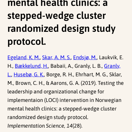
mental health clinics: a
stepped-wedge cluster
randomized design study
protocol.
Egeland, K. M.
,
Skar, A. M. S.
,
Endsjø, M.
, Laukvik, E.
H.,
Bækkelund, H.
, Babaii, A., Granly, L. B.,
Granly,
L.
,
Husebø, G. K.
, Borge, R. H., Ehrhart, M. G., Sklar,
M., Brown, C. H., & Aarons, G. A. (2019). Testing the
leadership and organizational change for
implementaion (LOCI) intervention in Norwegian
mental health clinics: a stepped-wedge cluster
randomized design study protocol.
Implementation Science, 14
(28).