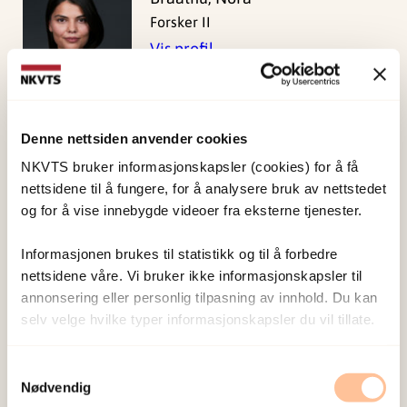
Forsker II
Vis profil
Egeland, Karina
Denne nettsiden anvender cookies
Forsker II
NKVTS bruker informasjonskapsler (cookies) for å få
Vis profil
nettsidene til å fungere, for å analysere bruk av nettstedet
og for å vise innebygde videoer fra eksterne tjenester.
Informasjonen brukes til statistikk og til å forbedre
Skar, Ane-Marthe
nettsidene våre. Vi bruker ikke informasjonskapsler til
Solheim
annonsering eller personlig tilpasning av innhold. Du kan
Forsker I
selv velge hvilke typer informasjonskapsler du vil tillate.
Vis profil
Samtykkevalg
Nødvendig