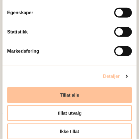
Publisert:
19. mars 2026
Egenskaper
Sist redigert:
6. august 2026
Statistikk
Markedsføring
NKVTS utvikler og sprer kunnskap og kompetanse
om vold og traumatisk stress. Formålet er å bidra
Detaljer
til å forebygge og redusere de helsemessige og
sosiale konsekvensene som vold og traumatisk
Tillat alle
stress kan medføre.
tillat utvalg
Om oss
Ansatte
Ikke tillat
Ledige stillinger