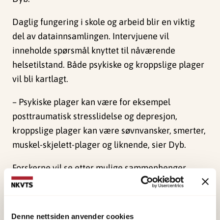
Daglig fungering i skole og arbeid blir en viktig
del av datainnsamlingen. Intervjuene vil
inneholde spørsmål knyttet til nåværende
helsetilstand. Både psykiske og kroppslige plager
vil bli kartlagt.
– Psykiske plager kan være for eksempel
posttraumatisk stresslidelse og depresjon,
kroppslige plager kan være søvnvansker, smerter,
muskel-skjelett-plager og liknende, sier Dyb.
Forskerne vil se etter mulige sammenhenger
mellom nåværende helsetilstand og de
belastningene deltakerne har hatt som følge av
terrorangrepet i 2011.
Denne nettsiden anvender cookies