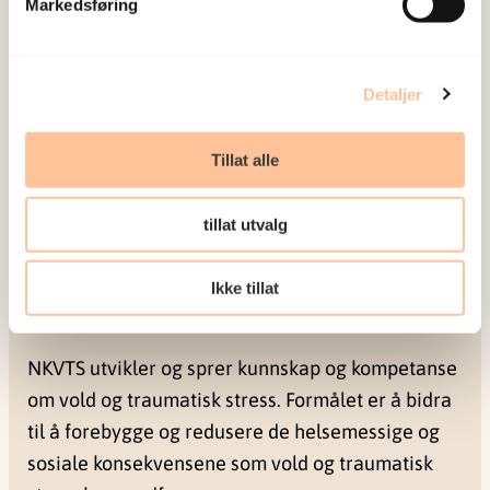
Markedsføring
Resultater fra oppfølgingen tre år etter angrepet
viste at rammede fortsatt hadde betydelige
helseplager og at mange ikke var tilbake i
Detaljer
normalt gjenge. Bruk av helsetjenester var
fortsatt høyt etter tre år.
Tillat alle
tillat utvalg
Ikke tillat
NKVTS utvikler og sprer kunnskap og kompetanse
om vold og traumatisk stress. Formålet er å bidra
til å forebygge og redusere de helsemessige og
sosiale konsekvensene som vold og traumatisk