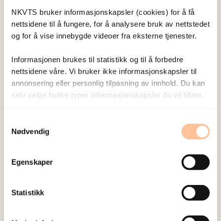
NKVTS bruker informasjonskapsler (cookies) for å få
Betydelige helseplager
nettsidene til å fungere, for å analysere bruk av nettstedet
og for å vise innebygde videoer fra eksterne tjenester.
Hovedmålsetningen med studien
«
Terrorangrepet – opplevelser og reaksjoner hos
Informasjonen brukes til statistikk og til å forbedre
de som overlevde på Utøya
», som startet opp i
nettsidene våre. Vi bruker ikke informasjonskapsler til
annonsering eller personlig tilpasning av innhold. Du kan
2011, er å kartlegge helsetilstand og fungering
selv velge hvilke typer informasjonskapsler du vil tillate.
hos de rammede over tid, og undersøke behovet
for helsetjenester.
Samtykkevalg
Nødvendig
– Studien har så langt avdekket et omfattende
behov for helsetjenester hos de som overlevde og
Egenskaper
deres pårørende. De har behov for helsehjelp
knyttet til både psykiske og kroppslige
helseplager i etterkant av hendelsen, forteller
Statistikk
Dyb.