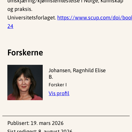
omskjæring/kjønnslemlestelse i Norge; Kunnskap
og praksis.
Universitetsforlaget.
https://www.scup.com/doi/bo
24
Forskerne
Johansen, Ragnhild Elise
B.
Forsker I
Vis profil
Publisert:
19. mars 2026
Sist redigert:
8. august 2026