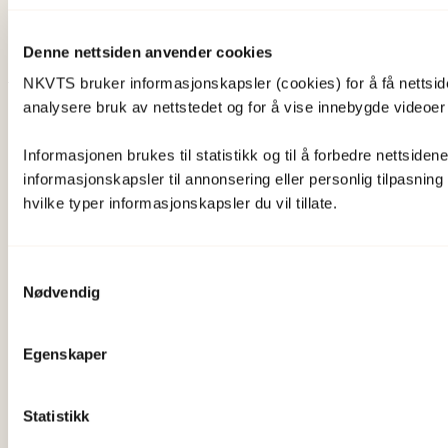
Prosjekter
Seminarer og arrangementer
Denne nettsiden anvender cookies
Meld deg på vårt nyhetsbrev
NKVTS bruker informasjonskapsler (cookies) for å få nettsiden
analysere bruk av nettstedet og for å vise innebygde videoer 
Postadresse
Informasjonen brukes til statistikk og til å forbedre nettsiden
Pb. 181 Nydalen
informasjonskapsler til annonsering eller personlig tilpasning
hvilke typer informasjonskapsler du vil tillate.
0409 Oslo
Samtykkevalg
Besøksadresse
Nødvendig
Gullhaugveien 1-3
Egenskaper
0484 Oslo
Statistikk
Kontakt