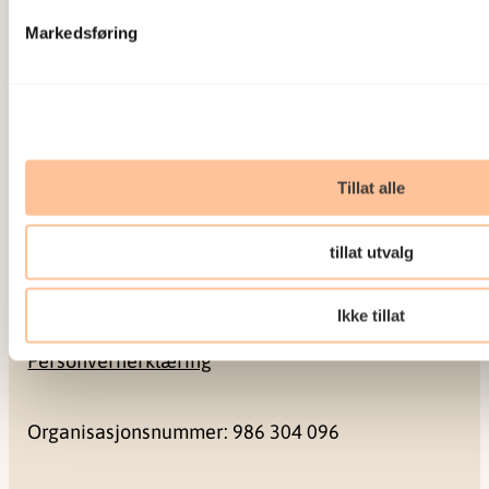
22 59 55 00
Markedsføring
postmottak@nkvts.no
Sosiale medier
Tillat alle
Facebook
tillat utvalg
LinkedIn
Ikke tillat
Personvernerklæring
Organisasjonsnummer: 986 304 096