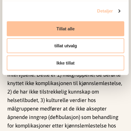
Funn fra pilotstudien
Detaljer
Som nevnt er disse funnene kun basert på 16
intervjuer, og kan derfor ikke brukes som endelige
Tillat alle
forskningsresultater. Tvert imot må disse
utforskes videre i en mer omfattende studie slik
tillat utvalg
det er planlagt.
Ikke tillat
Det var fire hovedtemaer som gikk igjen i alle
intervjuene. Dette er 1) målgruppene/de berørte
knyttet ikke komplikasjonen til kjønnslemlestelse,
2) de har ikke tilstrekkelig kunnskap om
helsetilbudet, 3) kulturelle verdier hos
målgruppene medfører at de ikke aksepter
åpnende inngrep (defibulasjon) som behandling
for komplikasjoner etter kjønnslemlestelse hos