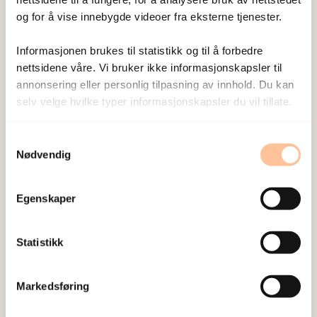
semistrukturerte intervjuguiden ble basert på
og for å vise innebygde videoer fra eksterne tjenester.
studiens forskningsspørsmål, og var pilottestet og
modifisert underveis for å tilpasse temaer som
Informasjonen brukes til statistikk og til å forbedre
dukket opp i løpet av dybdeintervjuene.
nettsidene våre. Vi bruker ikke informasjonskapsler til
Intervjuene varte mellom 40-120 minutter. Alle
annonsering eller personlig tilpasning av innhold. Du kan
selv velge hvilke typer informasjonskapsler du vil tillate.
intervjuer ble transkribert og kodet. Imidlertid er
ikke dataene ferdig analysert og funnene er
Samtykkevalg
foreløpige indikasjoner som vil utforskes videre i
Nødvendig
en oppfølgende doktorgradsstudie som er
finansiert av forskningsrådet.
Egenskaper
Studien ble gjennomført i henhold til tillatelse fra
NSD.
Statistikk
Tilleggsinformasjon
Markedsføring