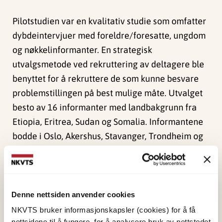
Pilotstudien var en kvalitativ studie som omfatter
dybdeintervjuer med foreldre/foresatte, ungdom
og nøkkelinformanter. En strategisk
utvalgsmetode ved rekruttering av deltagere ble
benyttet for å rekruttere de som kunne besvare
problemstillingen på best mulige måte. Utvalget
besto av 16 informanter med landbakgrunn fra
Etiopia, Eritrea, Sudan og Somalia. Informantene
bodde i Oslo, Akershus, Stavanger, Trondheim og
Tromsø. Ni informanter var ungdom (15-25 år), tre
var foreldre (30-55 år) og fire var
nøkkelinformanter (27-47 år). Dybdeintervjuer
med semistrukturert intervjuguide ble benyttet
Denne nettsiden anvender cookies
som eneste datainnsamlingsmetode. Den
NKVTS bruker informasjonskapsler (cookies) for å få
nettsidene til å fungere, for å analysere bruk av nettstedet