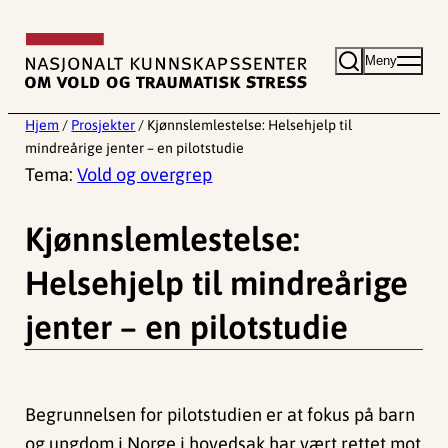
Hopp
til
Meny
innhold
Hjem
/
Prosjekter
/
Kjønnslemlestelse: Helsehjelp til
mindreårige jenter – en pilotstudie
Tema:
Vold og overgrep
Kjønnslemlestelse:
Helsehjelp til mindreårige
jenter – en pilotstudie
Begrunnelsen for pilotstudien er at fokus på barn
og ungdom i Norge i hovedsak har vært rettet mot